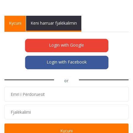
Primary tabs
Kycuni
(active
Keni harruar fjalëkalimin
tab)
Login with Google
Login with Facebook
or