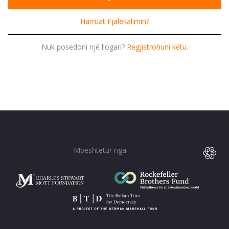
Harruat Fjalëkalimin?
Nuk posedoni një llogari?
Regjistrohuni këtu.
Mbështetur nga