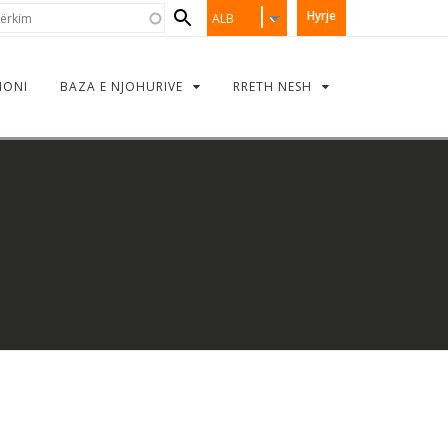
Search
rkim
Hyrje
ALB
form
IONI
BAZA E NJOHURIVE
RRETH NESH