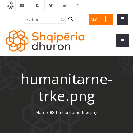
Search
Kërkim
ALB
form
humanitarne-
trke.png
Home
humanitarne-trke.png