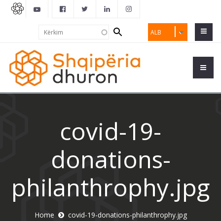
Search
Kërkim
ALB
form
covid-19-
donations-
philanthrophy.jpg
Home
covid-19-donations-philanthrophy.jpg