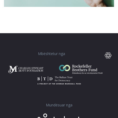
Mbështetur nga
Mundësuar nga