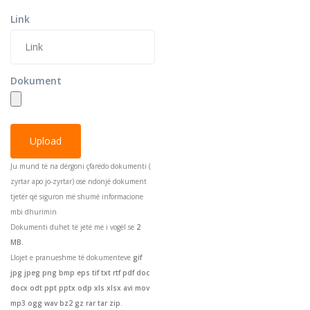
Link
Dokument
Ju mund të na dërgoni çfarëdo dokumenti (
zyrtar apo jo-zyrtar) ose ndonjë dokument
tjetër që siguron më shumë informacione
mbi dhurimin
Dokumenti duhet të jetë më i vogël se
2
MB
.
Llojet e pranueshme të dokumenteve
gif
jpg jpeg png bmp eps tif txt rtf pdf doc
docx odt ppt pptx odp xls xlsx avi mov
mp3 ogg wav bz2 gz rar tar zip
.