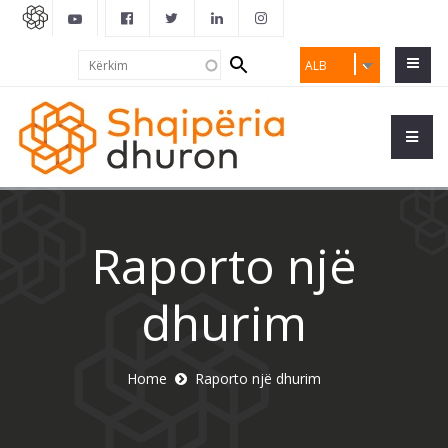
Search
Kërkim
ALB
form
Raporto një
dhurim
Home
Raporto një dhurim