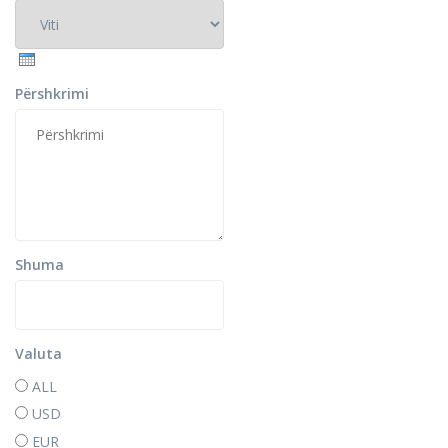
Viti
Përshkrimi
Shuma
Valuta
ALL
USD
EUR