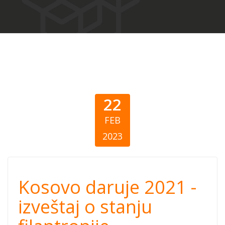
22
FEB
2023
Kosovo daruje
Kosovo daruje 2021 -
2021 - Izveštaj o
izveštaj o stanju