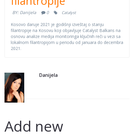
filantropije
stanju
BY:
Danijela
0
Catalyst
filantropije
Kosovo daruje 2021 je godišnji izveštaj o stanju
filantropije na Kosovu koji objavljuje Catalyst Balkans na
osnovu analize medija monitoringa ključnih reči u vezi sa
lokalnom filantropijom u periodu od januara do decembra
2021.
Danijela
Add new