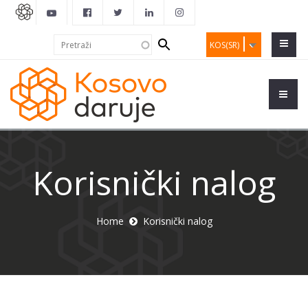
Search
Pretraži
KOS(SR)
form
Korisnički nalog
Home
Korisnički nalog