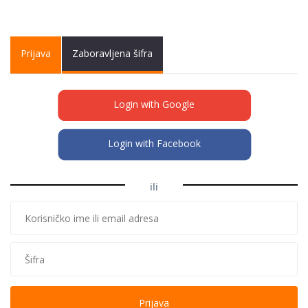
Primary tabs
Prijava
(active
Zaboravljena šifra
tab)
Login with Google
Login with Facebook
ili