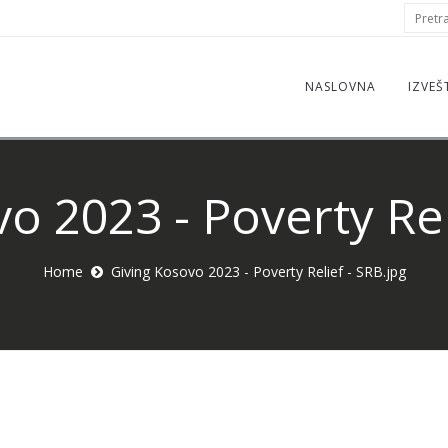
S
Pretraž
f
NASLOVNA
IZVEŠ
o 2023 - Poverty Rel
Home
Giving Kosovo 2023 - Poverty Relief - SRB.jpg