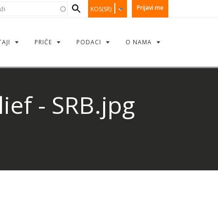
earch
i
Prijavi me
KOS(SR)
orm
TAJI
PRIČE
PODACI
O NAMA
ief - SRB.jpg