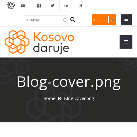
Search
Pretraži
KOS(SR)
form
Blog-cover.png
Home
Blog-cover.png