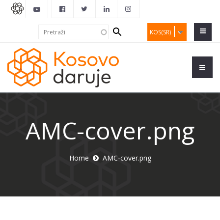
Search
Pretraži
KOS(SR)
form
AMC-cover.png
Home
AMC-cover.png