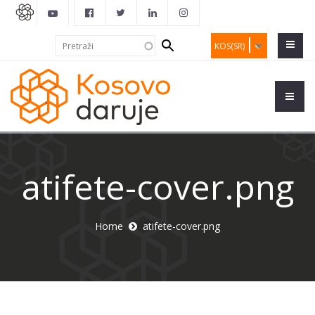
Search
Pretraži
KOS(SR)
form
atifete-cover.png
Home
atifete-cover.png