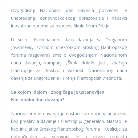
Ovogodišnji Nacionalni dan davanja posvećen je
unapređenju osnovnoškolskog obrazovanja i nabavci
inovativne opreme za osnovne škole širom Srbije.
U susret Nacionalnom danu davanja sa Draganom
Jovančević, izvršnom direktorkom Srpskog filantropskog
foruma razgovarali smo o ovogodišnjem Nacionalnom
danu davanja, kampanji „Škola dobrih ljudi“, značaju
filantropije za društvo i važnosti Nacionalnog dana
davanja za unapređenje i širenje filantropskih vrednosti.
Sa kojom idejom i zbog čega je ustanovljen
Nacionalni dan davanja?
Nacionalni dan davanja je nastao kao nacionalni praznik
koji proslavlja davanje i filantropiju generalno. Nastao je
kao inicijativa Srpskog filantropskog foruma i Koalicije za
dobročinstvo, a sprovodi se u okviru projekta