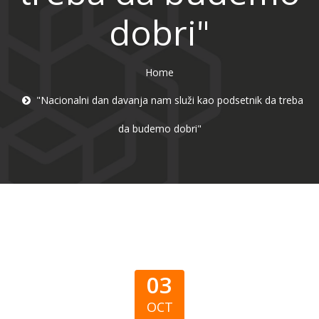
dobri"
Home
"Nacionalni dan davanja nam služi kao podsetnik da treba
da budemo dobri"
03
OCT