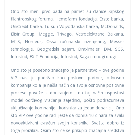
Ono što meni prvo pada na pamet su članice Srpskog
filantropskog foruma, Hemofarm fondacija, Erste banka,
UniCredit banka. Tu su i Vojvođanska banka, McDonalds,
Elixir Group, Meggle, Trivago, Vetroelektrane Balkana,
MTS, Nordeus, Ossa računarski inženjering, Messer
tehnologije, Beogradski sajam, Draxlmaier, DM, SGS,
Infostud, EXIT Fondacija, Infostud, Saga i mnogi drugi.
Ono što je posebno značajno je partnerstvo – ove godine
VIP nas je podržao kao poslovni partner, odnosno
kompanija koja je našla način da svoje osnovne poslovne
procese poveže s doniranjem i na taj način uspostavi
model održivog vraćanja zajednici, pošto podrazumeva
uključivanje kompanije i korisnika za jedan dobar cilj. Ono
što VIP ove godine radi jeste da donira 10 dinara za svaki
novoaktivirani e-račun svojih korisnika. Svašta dobro iz
toga proizilazi. Osim što će se prikupiti značajna sredstva