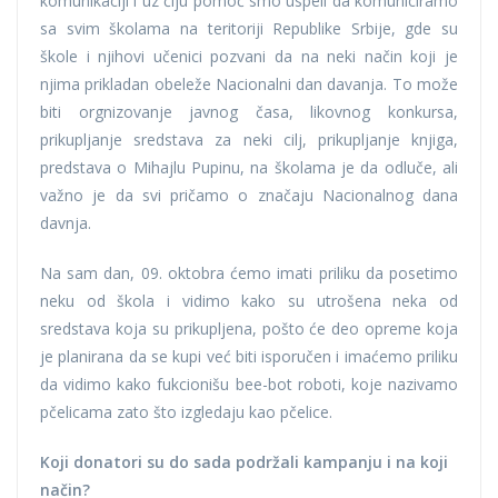
komunikaciji i uz čiju pomoć smo uspeli da komuniciramo
sa svim školama na teritoriji Republike Srbije, gde su
škole i njihovi učenici pozvani da na neki način koji je
njima prikladan obeleže Nacionalni dan davanja. To može
biti orgnizovanje javnog časa, likovnog konkursa,
prikupljanje sredstava za neki cilj, prikupljanje knjiga,
predstava o Mihajlu Pupinu, na školama je da odluče, ali
važno je da svi pričamo o značaju Nacionalnog dana
davnja.
Na sam dan, 09. oktobra ćemo imati priliku da posetimo
neku od škola i vidimo kako su utrošena neka od
sredstava koja su prikupljena, pošto će deo opreme koja
je planirana da se kupi već biti isporučen i imaćemo priliku
da vidimo kako fukcionišu bee-bot roboti, koje nazivamo
pčelicama zato što izgledaju kao pčelice.
Koji donatori su do sada podržali kampanju i na koji
način?