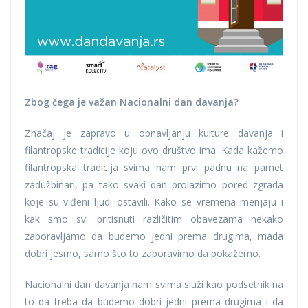
Zbog čega je važan Nacionalni dan davanja?
Značaj je zapravo u obnavljanju kulture davanja i
filantropske tradicije koju ovo društvo ima. Kada kažemo
filantropska tradicija svima nam prvi padnu na pamet
zadužbinari, pa tako svaki dan prolazimo pored zgrada
koje su viđeni ljudi ostavili. Kako se vremena menjaju i
kak smo svi pritisnuti različitim obavezama nekako
zaboravljamo da budemo jedni prema drugima, mada
dobri jesmo, samo što to zaboravimo da pokažemo.
Nacionalni dan davanja nam svima služi kao podsetnik na
to da treba da budemo dobri jedni prema drugima i da