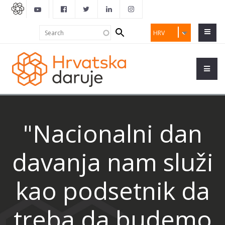
Search
Search
HRV
form
"Nacionalni dan
davanja nam služi
kao podsetnik da
treba da budemo