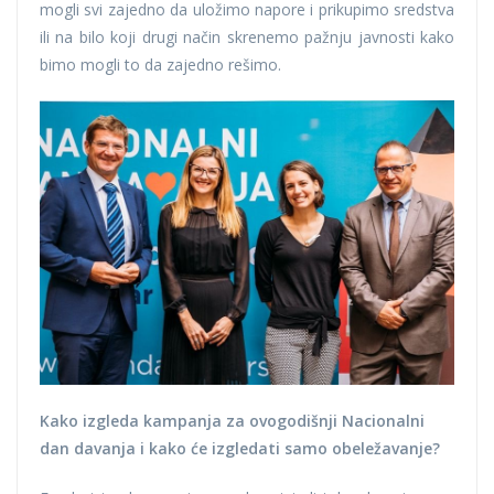
mogli svi zajedno da uložimo napore i prikupimo sredstva
ili na bilo koji drugi način skrenemo pažnju javnosti kako
bimo mogli to da zajedno rešimo.
Kako izgleda kampanja za ovogodišnji Nacionalni
dan davanja i kako će izgledati samo obeležavanje?