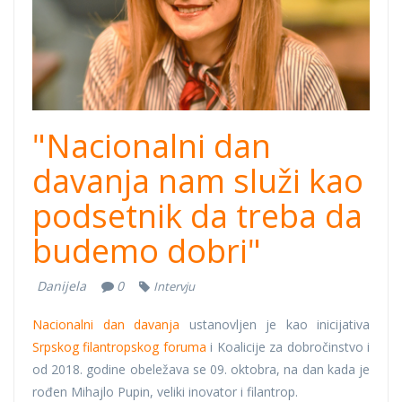
"Nacionalni dan
davanja nam služi kao
podsetnik da treba da
budemo dobri"
Danijela
0
Intervju
Nacionalni dan davanja
ustanovljen je kao inicijativa
Srpskog filantropskog foruma
i Koalicije za dobročinstvo i
od 2018. godine obeležava se 09. oktobra, na dan kada je
rođen Mihajlo Pupin, veliki inovator i filantrop.