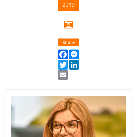
2019
Share
Facebook
Messenger
Twitter
LinkedIn
Email
dragana-
jovancevic-sff-
cover.jpg