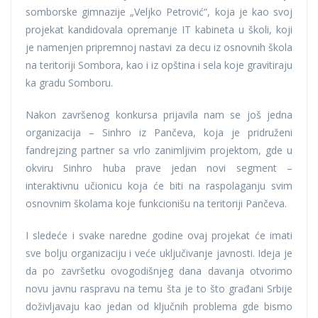
somborske gimnazije „Veljko Petrović“, koja je kao svoj
projekat kandidovala opremanje IT kabineta u školi, koji
je namenjen pripremnoj nastavi za decu iz osnovnih škola
na teritoriji Sombora, kao i iz opština i sela koje gravitiraju
ka gradu Somboru.
Nakon završenog konkursa prijavila nam se još jedna
organizacija – Sinhro iz Pančeva, koja je pridruženi
fandrejzing partner sa vrlo zanimljivim projektom, gde u
okviru Sinhro huba prave jedan novi segment –
interaktivnu učionicu koja će biti na raspolaganju svim
osnovnim školama koje funkcionišu na teritoriji Pančeva.
I sledeće i svake naredne godine ovaj projekat će imati
sve bolju organizaciju i veće uključivanje javnosti. Ideja je
da po završetku ovogodišnjeg dana davanja otvorimo
novu javnu raspravu na temu šta je to što građani Srbije
doživljavaju kao jedan od ključnih problema gde bismo