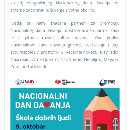
za cilj ovogodišnjeg Nacionalnog dana davanja, ne
smemo zaboraviti ni čuvanje životne okoline.
Mediji su nam značajni partneri za promociju
Nacionalnog dana davanja i dosta značajan partner kada
je u pitanju razvoj kulture davanja. Ove godine
Nacionalnom danu davanja govore, izveštavaju i daju
svoj raspoloživi prostor RTS, Večernje novosti, Play radio,
Naxi radio, Alma Quattro, Nin, Vreme, Nedeljnik, Magazin
Cord, portal Mondo.