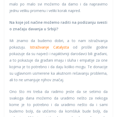
malo po malo svi možemo da damo i da napravimo
jednu veliku promenu i veliki korak napred.
Na koje još načine možemo raditi na podizanju svesti
o značaju davanja u Srbiji?
Mi znamo da budemo dobri, a to nam istraživanja
pokazuju.
Istraživanje Catalysta
od prošle godine
pokazuje da su najveći i najaktivniji darodavci bili građani,
a to pokazuje da građani imaju i sluha i empatije za one
kojima je to potrebno i da daju koliko mogu. Te donacije
su uglavnom usmerene ka akutnom rešavanju problema,
ali to ne umanjuje njihov značaj.
Ono što mi treba da radimo jeste da se setimo da
svakoga dana možemo da uradimo nešto za nekoga
kome je to potrebno i da uradimo nešto da i sami
budemo bolji, da utičemo da komšiluk bude bolji, da