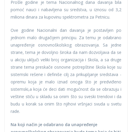
Prošle godine je tema Nacionalnog dana davanja bila
pomoć nauci i nabavljena su sredstva, u iznosu od 3,2
miliona dinara za kupovinu spektrometra za Petnicu.
Ove godine Nacionalni dan davanja je postavljen po
jednom malo drugačijem principu. Za temu je odabrano
unapređenje osnovnoškolskog obrazovanja. Sa jedne
strane, tema je dovoljno široka da nam dozvoljava da se
u akciju uključi veliki broj organizacija i škola, a sa druge
strane tema preskače osnovne potrepštine škola koje su
sistemski rešene i definiše cilj za prikupljanje sredstava -
opremu koja je malo iznad onoga što je predviđeno
sistemski,a koja će deci dati mogućnost da se obrazuju i
veštine stiču u skladu sa onim što su sveski trendovi i da
budu u korak sa onim što njihovi vršnjaci svuda u svetu
rade.
Na koji način je odabrano da unapređenje
osnovnoškolskog obrazovanja bude tema koja će biti