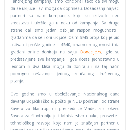
Fandrejzing kampanju smo koncipirali tako da svi mogu
da se uključe i svi mogu da doprinesu. Dosadašnji najveći
partneri su nam kompanije, koje su izdvojile deo
sredstava i uložile ga u neku od kampanja. Sa druge
strane dali smo jedan ozbiljan raspon mogućnosti i
građanima da se i oni uključe. Osim SMS broja koji je bio
aktivan i prošle godine –
4540
, imamo mogućnost i da
građani online doniraju na sajtu
Donacije.rs
, gde su
predstavljene sve kampanje i gde dosta jednostavno u
jednom ili dva klika mogu da doniraju i na taj način
pomognu rešavanje jednog značajnog društvenog
pitanja.
Ove godine smo u obeležavanje Nacionalnog dana
davanja uključili i škole, pošto je NDD podržan i od strane
Saveta za filantropiju i predsednice Vlade, a u okviru
Saveta za filantropiju je i Ministarstvo nauke, prosvete i
tehnološkog razvoja koje nam je značajan partner u