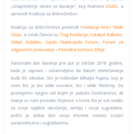
„Unapređenje okvira za davanje“, koji finansira
USAID
, a
sprovodi Koalicija za dobročinstvo.
Koaliciju za dobročinstvo predvodi
Fondacija Ana i Vlade
Divac
, a ostali članovi su
Trag fondacija
,
Catalyst Balkans
,
SMart Kolektiv
,
Srpski Filantropski Forum
,
Forum za
odgovorno poslovanje
i
Privredna komora Srbije.
Nacionalni dan davanja prvi put je održan 2018. godine,
kada je zapravo i ustanovljeno da datum obeležavanja
bude 09. oktobar, što je rođendan Mihajla Pupina, koji je
osim što je bio veliki inovator, bio i veliki filantrop. Svi
poznajemo njegov rad kojim je zadužio čovečanstvo, ali
manje su nam poznate činjenice o tome šta je sve uradio
za svoje najbliže okruženje, zemlju i svoje sugrađane,
pošto je dobar deo svoje imovine ostavio svojim
sunarodnicima i sugrađanima.