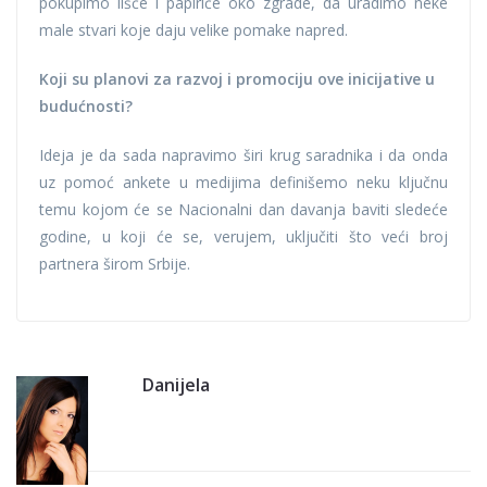
pokupimo lišće i papiriće oko zgrade, da uradimo neke
male stvari koje daju velike pomake napred.
Koji su planovi za razvoj i promociju ove inicijative u
budućnosti?
Ideja je da sada napravimo širi krug saradnika i da onda
uz pomoć ankete u medijima definišemo neku ključnu
temu kojom će se Nacionalni dan davanja baviti sledeće
godine, u koji će se, verujem, uključiti što veći broj
partnera širom Srbije.
Danijela