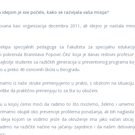
idejom je sve počelo, kako se razvijala vaša misija?
ovana kao organizacija decembra 2011, ali idejno je nastala mn
kipa specijalnih pedagoga sa Fakulteta za specijalnu edukacij
avo pokrenula Branislava Popović-Ćitić koja je danas redovni profesor
ajbolje studente sa različitih generacija iz preventivnog programa ko
ovao u preko 40 osnovnih škola u Beogradu.
 znamo iz naše struke primenjujemo u praksi, s obzirom na situaciju
rilike da praktično primenjuju to za šta su obučeni.
ciju u kojoj ćemo moći da radimo to što možemo, želimo i umemo
marno okupili oko prevencije problema ponašanja, ali bih naglasila
 ideja kojom se vodimo jeste da okruženje ima jako važan uticaj
radimo na različite načine na jačanju zajednice i da našim delovan
ecu.