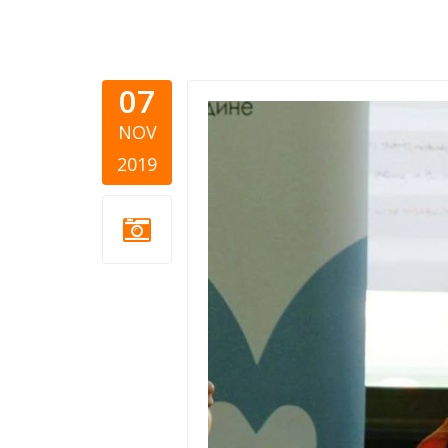
07
cepora-lid
NOV
2019