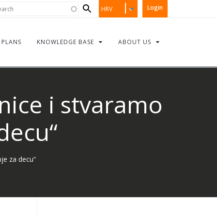
Search
rch
Login
HRV
form
PLANS
KNOWLEDGE BASE
ABOUT US
nice i stvaramo
 decu“
je za decu“