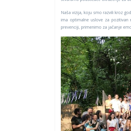
Naša vizija, koju smo razvili kroz go
ima optimalne uslove za pozitivan
prevenciji, primenimo za jačanje emo