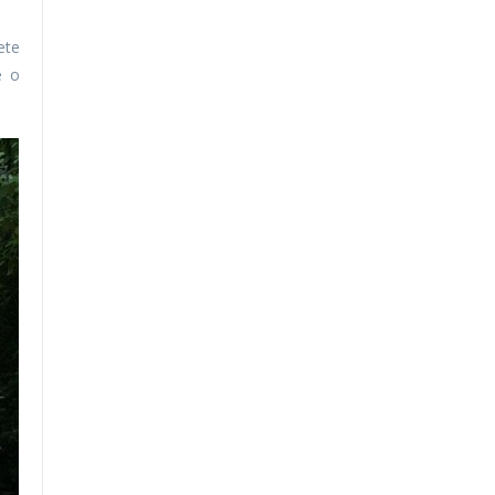
ete
e o