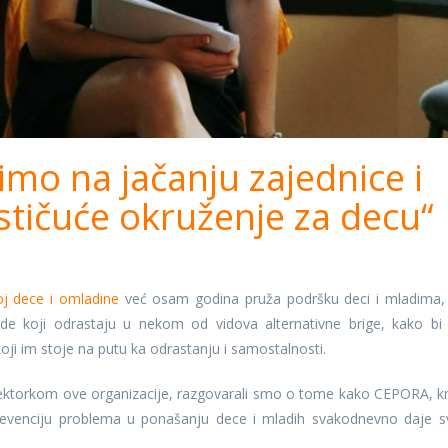
mo na jačanju zajednice i
tičuće okruženje za decu“
oj dece i omladine
već osam godina pruža podršku deci i mladima,
e koji odrastaju u nekom od vidova alternativne brige, kako bi
i im stoje na putu ka odrastanju i samostalnosti.
ektorkom ove organizacije, razgovarali smo o tome kako CEPORA, k
prevenciju problema u ponašanju dece i mladih svakodnevno daje s