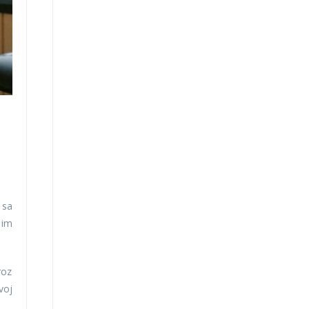
 sa
 im
roz
voj