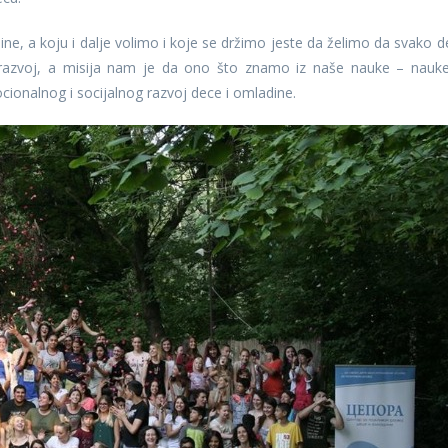
dine, a koju i dalje volimo i koje se držimo jeste da želimo da svako d
 razvoj, a misija nam je da ono što znamo iz naše nauke – nauk
cionalnog i socijalnog razvoj dece i omladine.