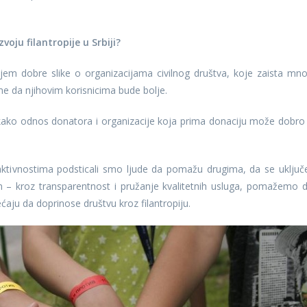
oju filantropije u Srbiji?
jem dobre slike o organizacijama civilnog društva, koje zaista mn
e da njihovim korisnicima bude bolje.
ko odnos donatora i organizacije koja prima donaciju može dobro
aktivnostima podsticali smo ljude da pomažu drugima, da se uključ
 – kroz transparentnost i pružanje kvalitetnih usluga, pomažemo d
ećaju da doprinose društvu kroz filantropiju.