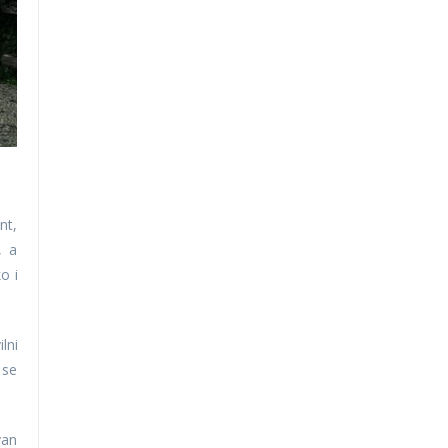
nt,
, a
o i
lni
 se
van