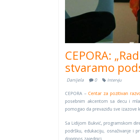
CEPORA: „Radi
stvaramo pods
Danijela
0
Intervju
CEPORA –
Centar za pozitivan razv
posebnim akcentom sa decu i mlad
pomogao da prevaziđu sve izazove koj
Sa Lidijom Bukvić, programskom dir
podršku, edukaciju, osnaživanje i 
doprinos zajednici.