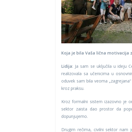
Koja je bila Vaša lična motivacija
Lidija
: Ja sam se uključila u ideju 
realizovala sa učenicima u osnovni
oduvek sam bila veoma „zagrejana“ za
kroz praksu.
Kroz formalni sistem izazovno je or
sektor zaista dao prostor da po
dopunjujemo.
Drugim rečima, civilni sektor na