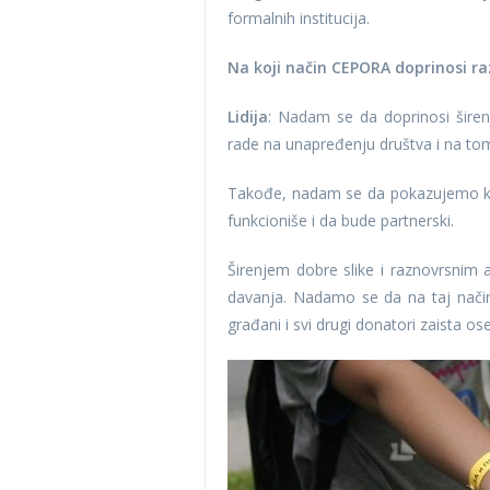
formalnih institucija.
Na koji način CEPORA doprinosi razv
Lidija
: Nadam se da doprinosi širen
rade na unapređenju društva i na tom
Takođe, nadam se da pokazujemo ka
funkcioniše i da bude partnerski.
Širenjem dobre slike i raznovrsnim 
davanja. Nadamo se da na taj način
građani i svi drugi donatori zaista os