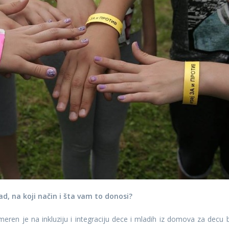
rad, na koji način i šta vam to donosi?
meren je na inkluziju i integraciju dece i mladih iz domova za decu 