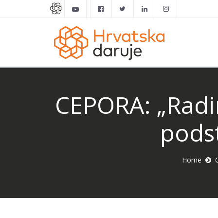
CEPORA: „Radim
podst
Home