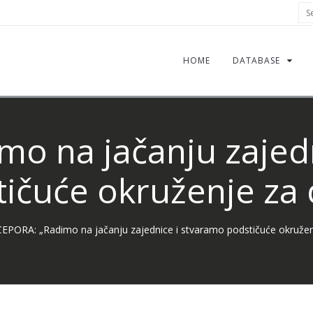
Sea
HOME
DATABASE
o na jačanju zajed
ičuće okruženje za
CEPORA: „Radimo na jačanju zajednice i stvaramo podstičuće okružen