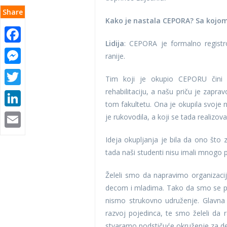
Share
Kako je nastala CEPORA? Sa kojom 
Facebook
Lidija
: CEPORA je formalno registr
Messenger
ranije.
Twitter
Tim koji je okupio CEPORU čini e
rehabilitaciju, a našu priču je zapr
LinkedIn
tom fakultetu. Ona je okupila svoje n
Email
je rukovodila, a koji se tada realiz
Ideja okupljanja je bila da ono što
tada naši studenti nisu imali mnogo p
Želeli smo da napravimo organiza
decom i mladima. Tako da smo se pri
nismo strukovno udruženje. Glavna
razvoj pojedinca, te smo želeli da 
stvaramo podstičuće okruženje za d