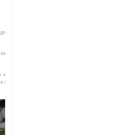
ogo
 da
e u
a i