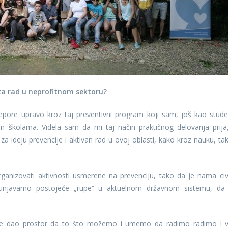
 za rad u neprofitnom sektoru?
Cepore upravo kroz taj preventivni program koji sam, još kao stude
m školama. Videla sam da mi taj način praktičnog delovanja prija
 ideju prevencije i aktivan rad u ovoj oblasti, kako kroz nauku, tak
ganizovati aktivnosti usmerene na prevenciju, tako da je nama civi
punjavamo postojeće „rupe“ u aktuelnom državnom sistemu, da
m je dao prostor da to što možemo i umemo da radimo radimo i 