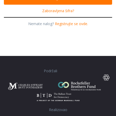
Zaboravljena šifra?
Nemate nalog?
Registrujte se ovde.
Podržali
Realizovao