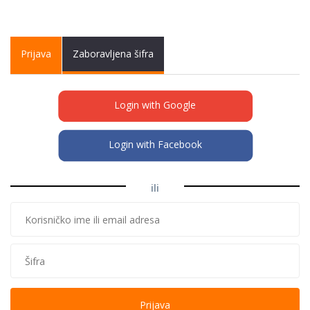
Primary tabs
Prijava
(active
Zaboravljena šifra
tab)
Login with Google
Login with Facebook
ili