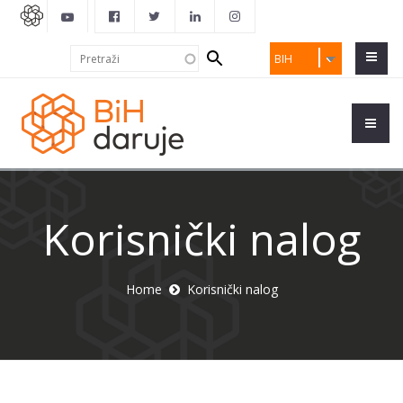
Search
Pretraži
BIH
form
Korisnički nalog
Home
Korisnički nalog