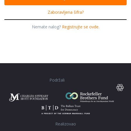
Zaboravljena šifra?
Nemate nalog?
Registrujte se ovde.
Podržali
Realizovao