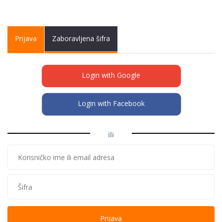
Primary tabs
Prijava
(active
Zaboravljena šifra
tab)
Login with Google
Login with Facebook
ili