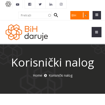
Search
Pretraži
BIH
form
Korisnički nalog
Home
Korisnički nalog