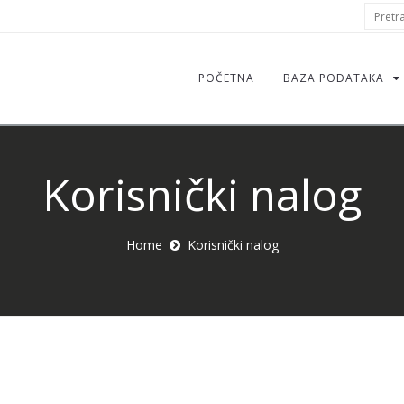
S
Pretraž
f
POČETNA
BAZA PODATAKA
Korisnički nalog
Home
Korisnički nalog