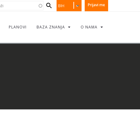
earch
i
Prijavi me
BIH
orm
PLANOVI
BAZA ZNANJA
O NAMA