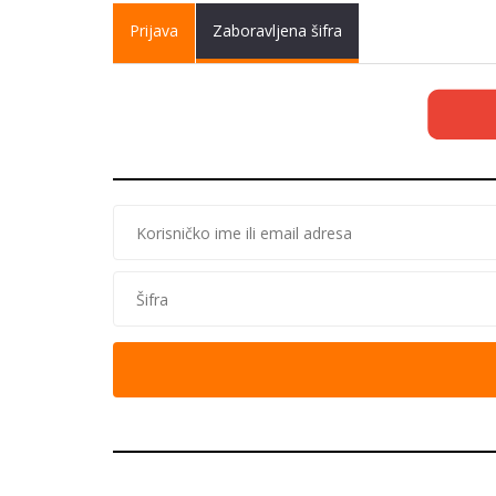
Primary tabs
Prijava
(active
Zaboravljena šifra
tab)