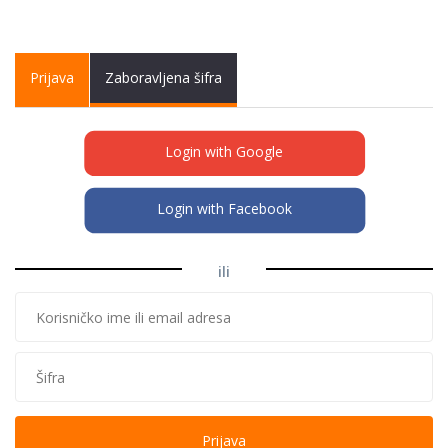
Primary tabs
Prijava
(active
Zaboravljena šifra
tab)
Login with Google
Login with Facebook
ili