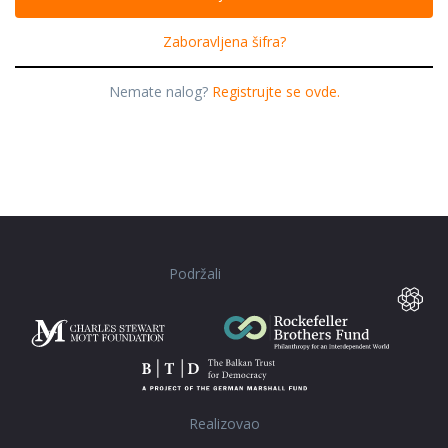
Zaboravljena šifra?
Nemate nalog?
Registrujte se ovde.
Podržali
Realizovao