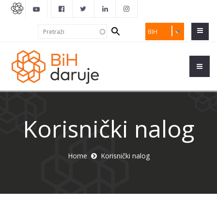
Search
Pretraži
BIH
form
Korisnički nalog
Home
Korisnički nalog