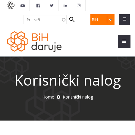
Search
Pretraži
BIH
form
Korisnički nalog
Home
Korisnički nalog