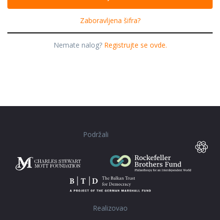
Zaboravljena šifra?
Nemate nalog?
Registrujte se ovde.
Podržali
Realizovao