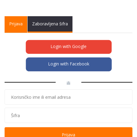
Primary tabs
Prijava
(active
Zaboravljena šifra
tab)
Login with Google
Login with Facebook
ili