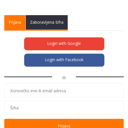
Primary tabs
Prijava
(active
Zaboravljena šifra
tab)
Login with Google
Login with Facebook
ili