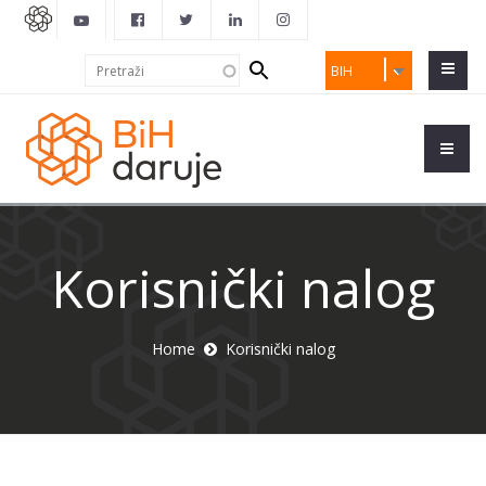
Search
Pretraži
BIH
form
Korisnički nalog
Home
Korisnički nalog