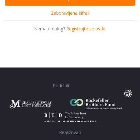
Zaboravljena šifra?
Nemate nalog?
Registrujte se ovde.
Podržali
Realizovao