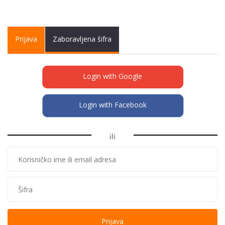
Primary tabs
Prijava
(active
Zaboravljena šifra
tab)
Login with Google
Login with Facebook
ili