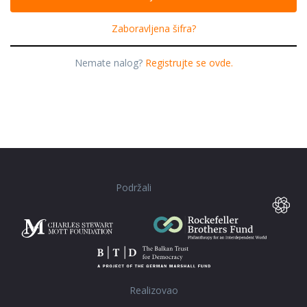
Zaboravljena šifra?
Nemate nalog?
Registrujte se ovde.
Podržali
Realizovao