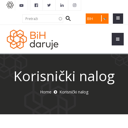
Search
Pretraži
BIH
form
Korisnički nalog
Home
Korisnički nalog