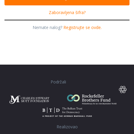
Zaboravljena šifra?
Nemate nalog?
Registrujte se ovde.
Podržali
Realizovao