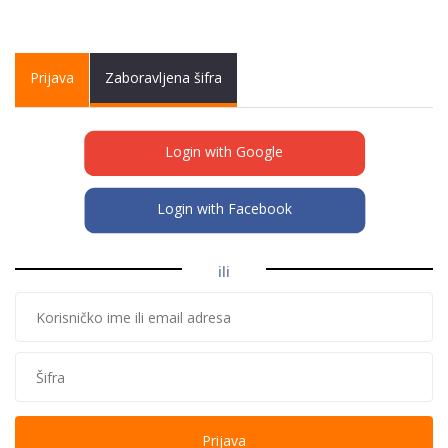
Primary tabs
Prijava
(active
Zaboravljena šifra
tab)
Login with Google
Login with Facebook
ili