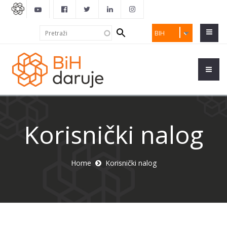
Search
Pretraži
BIH
form
Korisnički nalog
Home
Korisnički nalog