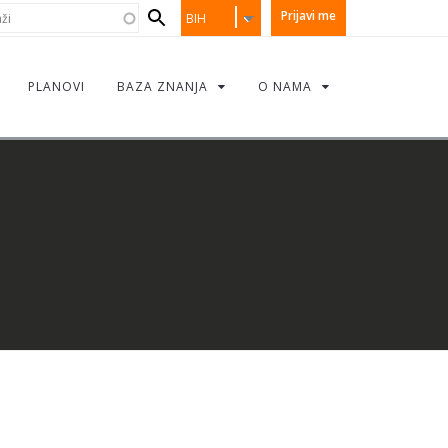
earch
i
Prijavi me
BIH
orm
PLANOVI
BAZA ZNANJA
O NAMA