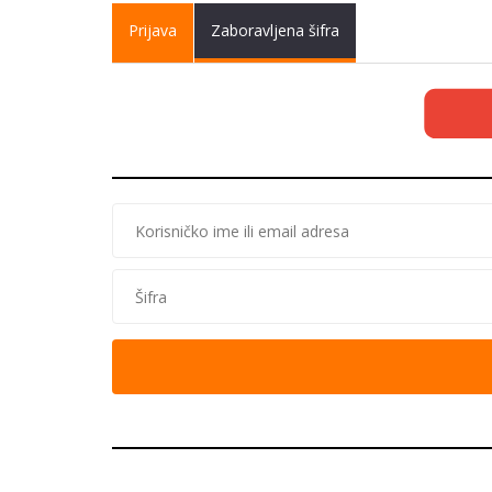
Primary tabs
Prijava
(active
Zaboravljena šifra
tab)