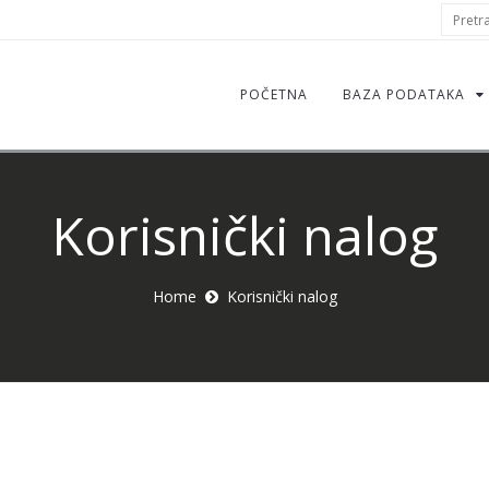
S
Pretraž
f
POČETNA
BAZA PODATAKA
Korisnički nalog
Home
Korisnički nalog