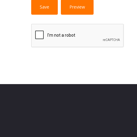
No HTML tags
More information 
allowed.
Web page addresses and e-mail addresses turn i
Lines and paragraphs break automatically.