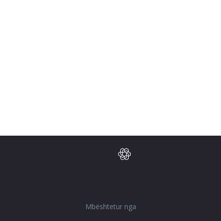
about text formats
nto links automatically.
Mbështetur nga