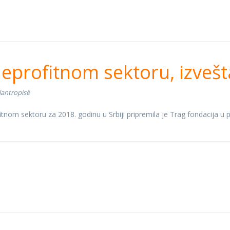
uje neprofitnom sekt
neprofitnom sektoru, izvešt
odinu
ilantropisë
itnom sektoru za 2018. godinu u Srbiji pripremila je Trag fondacija u