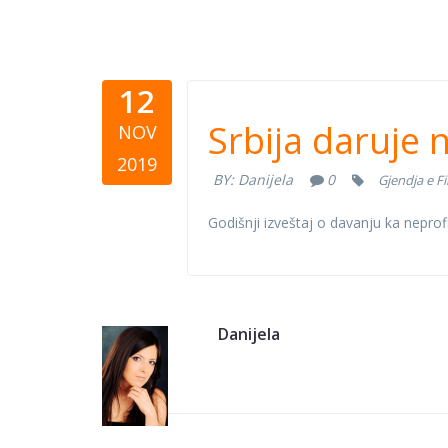
12
Srbija dar
Srbija daruje 
NOV
za 2018. g
2019
BY:
Danijela
0
Gjendja e F
Godišnji izveštaj o davanju ka neprof
Danijela