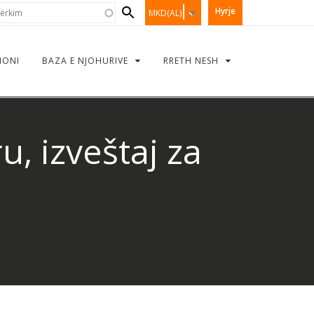
Search
rkim
Hyrje
MKD(AL)
form
IONI
BAZA E NJOHURIVE
RRETH NESH
, izveštaj za
u