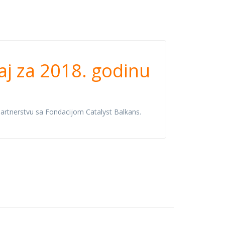
oru, izveštaj
aj za 2018. godinu
 partnerstvu sa Fondacijom Catalyst Balkans.