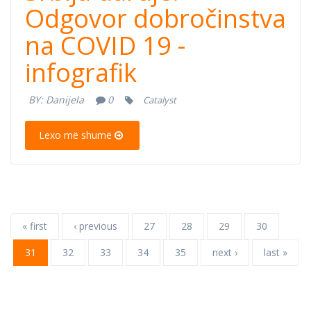
Odgovor
Odgovor dobročinstva
na COVID 19 -
dobročinstva na
infografik
COVID-19 u
BY:
Danijela
0
Catalyst
Srbiji
Lexo më shumë
« first
‹ previous
27
28
29
30
31
32
33
34
35
next ›
last »