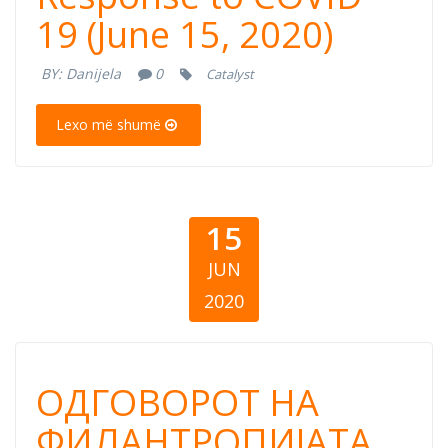
Response to
19 (June 15, 2020)
COVID-19 (June
BY:
Danijela
0
Catalyst
15, 2020)
Lexo më shumë
15
JUN
2020
ОДГОВОРОТ НА
ОДГОВОРОТ НА
ФИЛАНТРОПИЈА
ФИЛАНТРОПИЈАТА