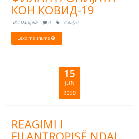
КОН КОВИД-19
КОН КОВИД-19
BY:
Danijela
0
Catalyst
Lexo më shumë
15
JUN
2020
REAGIMI I
REAGIMI I
FILANTROPISË
FILANTROPISË NDAJ