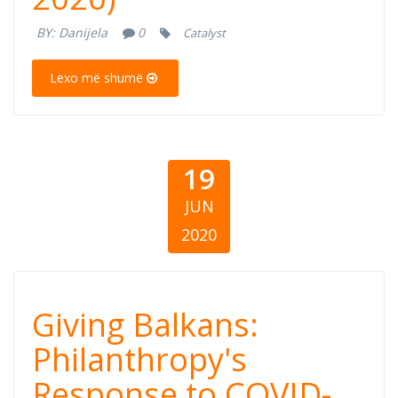
COVID-19 (15.
BY:
Danijela
0
Catalyst
jun 2020)
Lexo më shumë
19
JUN
2020
Giving Balkans:
Giving Balkans:
Philanthropy's
Philanthropy's
Response to COVID-