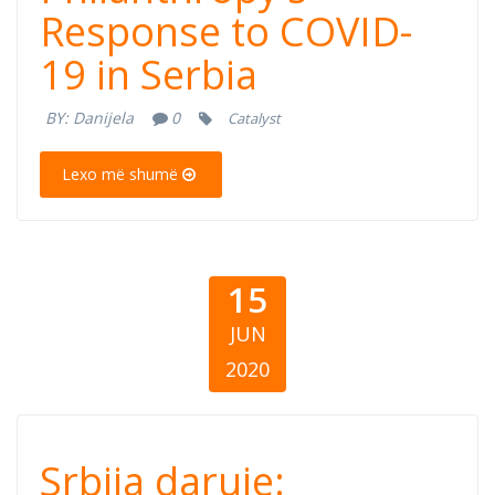
Response to COVID-
Response to
19 in Serbia
COVID-19 in
BY:
Danijela
0
Catalyst
Serbia
Lexo më shumë
15
JUN
2020
Srbija daruje:
Srbija daruje: