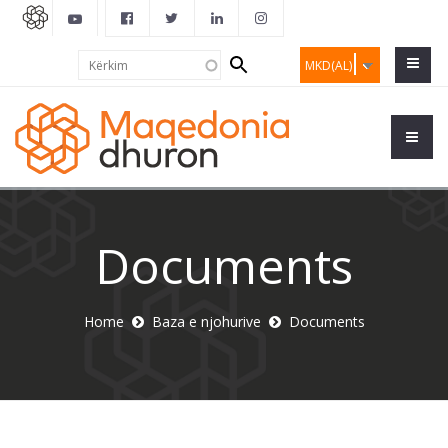
Search
Kërkim
MKD(AL)
form
Documents
Home
Baza e njohurive
Documents