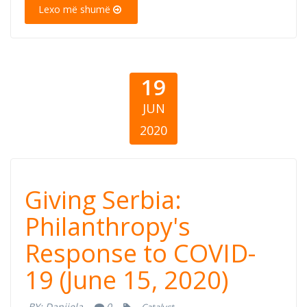
jun 2020)
Lexo më shumë
19
JUN
2020
Giving Serbia:
Giving Serbia:
Philanthropy's
Philanthropy's
Response to COVID-
Response to
19 (June 15, 2020)
COVID-19 (June
BY:
Danijela
0