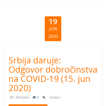
19
JUN
2020
Srbija daruje:
Srbija daruje:
Odgovor
Odgovor dobročinstva
na COVID-19 (15. jun
dobročinstva na
2020)
COVID-19 (15.
BY:
Danijela
0
Catalyst