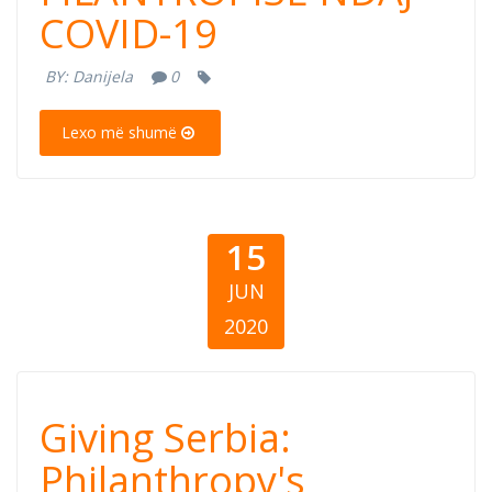
COVID-19
NDAJ COVID-19
BY:
Danijela
0
Lexo më shumë
15
JUN
2020
Giving Serbia:
Giving Serbia:
Philanthropy's
Philanthropy's