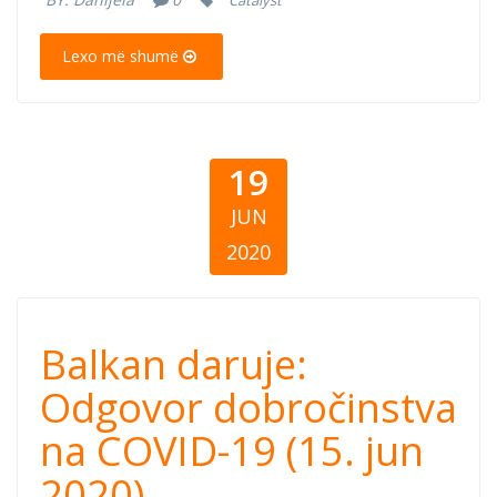
Catalyst
15, 2020)
Lexo më shumë
19
JUN
2020
Balkan daruje:
Balkan daruje:
Odgovor
Odgovor dobročinstva
na COVID-19 (15. jun
dobročinstva na
2020)