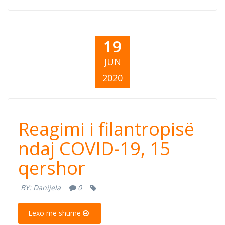
19
JUN
2020
Reagimi i
Reagimi i filantropisë
filantropisë ndaj
ndaj COVID-19, 15
qershor
COVID-19, 15
BY:
Danijela
0
qershor
Lexo më shumë