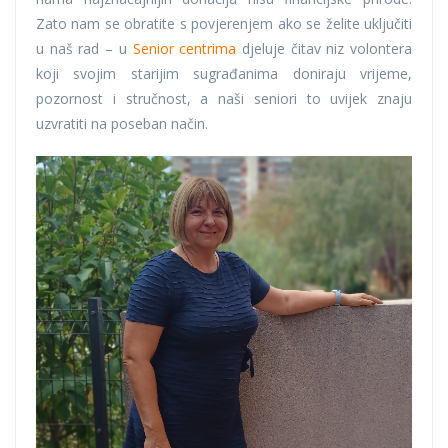
Zato nam se obratite s povjerenjem ako se želite uključiti
u naš rad – u
Senior centrima
djeluje čitav niz volontera
koji svojim starijim sugrađanima doniraju vrijeme,
pozornost i stručnost, a naši seniori to uvijek znaju
uzvratiti na poseban način.