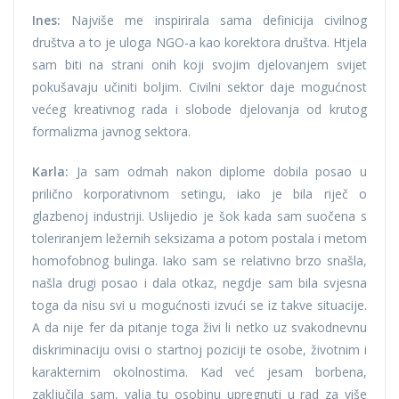
Ines:
Najviše me inspirirala sama definicija civilnog
društva a to je uloga NGO-a kao korektora društva. Htjela
sam biti na strani onih koji svojim djelovanjem svijet
pokušavaju učiniti boljim. Civilni sektor daje mogućnost
većeg kreativnog rada i slobode djelovanja od krutog
formalizma javnog sektora.
Karla:
Ja sam odmah nakon diplome dobila posao u
prilično korporativnom setingu, iako je bila riječ o
glazbenoj industriji. Uslijedio je šok kada sam suočena s
toleriranjem ležernih seksizama a potom postala i metom
homofobnog bulinga. Iako sam se relativno brzo snašla,
našla drugi posao i dala otkaz, negdje sam bila svjesna
toga da nisu svi u mogućnosti izvući se iz takve situacije.
A da nije fer da pitanje toga živi li netko uz svakodnevnu
diskriminaciju ovisi o startnoj poziciji te osobe, životnim i
karakternim okolnostima. Kad već jesam borbena,
zaključila sam, valja tu osobinu upregnuti u rad za više