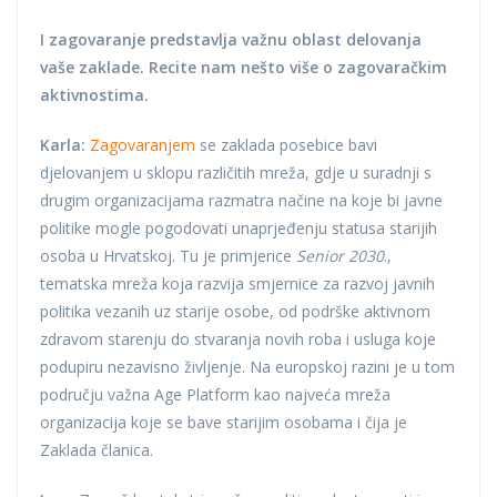
I zagovaranje predstavlja važnu oblast delovanja
vaše zaklade. Recite nam nešto više o zagovaračkim
aktivnostima.
Karla:
Zagovaranjem
se zaklada posebice bavi
djelovanjem u sklopu različitih mreža, gdje u suradnji s
drugim organizacijama razmatra načine na koje bi javne
politike mogle pogodovati unaprjeđenju statusa starijih
osoba u Hrvatskoj. Tu je primjerice
Senior 2030
.,
tematska mreža koja razvija smjernice za razvoj javnih
politika vezanih uz starije osobe, od podrške aktivnom
zdravom starenju do stvaranja novih roba i usluga koje
podupiru nezavisno življenje. Na europskoj razini je u tom
području važna Age Platform kao najveća mreža
organizacija koje se bave starijim osobama i čija je
Zaklada članica.