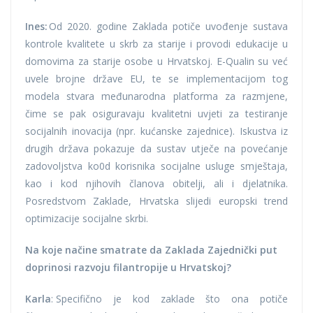
Ines:
Od 2020. godine Zaklada potiče uvođenje sustava
kontrole kvalitete u skrb za starije i provodi edukacije u
domovima za starije osobe u Hrvatskoj. E-Qualin su već
uvele brojne države EU, te se implementacijom tog
modela stvara međunarodna platforma za razmjene,
čime se pak osiguravaju kvalitetni uvjeti za testiranje
socijalnih inovacija (npr. kućanske zajednice). Iskustva iz
drugih država pokazuje da sustav utječe na povećanje
zadovoljstva ko0d korisnika socijalne usluge smještaja,
kao i kod njihovih članova obitelji, ali i djelatnika.
Posredstvom Zaklade, Hrvatska slijedi europski trend
optimizacije socijalne skrbi.
Na koje načine smatrate da Zaklada Zajednički put
doprinosi razvoju filantropije u Hrvatskoj?
Karla
: Specifično je kod zaklade što ona potiče