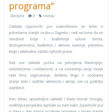
programa”
Danijela
0
Intervju
Zaklada
Zajednički put
svakodnevno se brine o
potrebama starijih osoba u Zagrebu i radi na tome da im
obezbedi bolje i kvalitetnije uslove života,
dostojanstveno, kvalitetno i aktivno starenje, potrebnu
brigu i adekvatnu zaštitu njihovih prava.
Rad ove zaklade počiva na principima filantropije,
volonterizma i solidarnosti, a na ostvarenju svoje misije
rade kroz zagovaranje, direktnu brigu o osobama
starije dobi i različite aktivnosti i akcije, sve uz podršku
zajednice.
Ines Vrban, upraviteljica zaklade i Karla Horvat Crnogaj,
voditeljica projekata ispričale su nam kako
Zajednički put
iz dana u dan donosi pozitivne promene u živote starijih