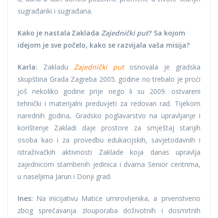
sugrađanki i sugrađana.
Kako je nastala Zaklada
Zajednički put
? Sa kojom
idejom je sve počelo, kako se razvijala vaša misija?
Karla:
Zakladu
Zajednički put
osnovala je gradska
skupština Grada Zagreba 2005. godine no trebalo je proći
još nekoliko godine prije nego li su 2009. ostvareni
tehnički i materijalni preduvjeti za redovan rad. Tijekom
narednih godina, Gradsko poglavarstvo na upravljanje i
korištenje Zakladi daje prostore za smještaj starijih
osoba kao i za provedbu edukacijskih, savjetodavnih i
istraživačkih aktivnosti Zaklade koja danas upravlja
zajednicom stambenih jedinica i dvama Senior centrima,
u naseljima Jarun i Donji grad.
Ines:
Na inicijativu Matice umirovljenika, a prvenstveno
zbog sprečavanja zlouporaba doživotnih i dosmrtnih