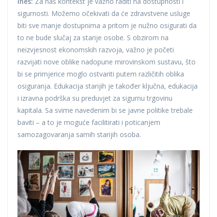
Ines:
Za naš kontekst je važno raditi na dostupnosti i
sigurnosti. Možemo očekivati da će zdravstvene usluge
biti sve manje dostupnima a pritom je nužno osigurati da
to ne bude slučaj za starije osobe. S obzirom na
neizvjesnost ekonomskih razvoja, važno je početi
razvijati nove oblike nadopune mirovinskom sustavu, što
bi se primjerice moglo ostvariti putem različitih oblika
osiguranja. Edukacija starijih je također ključna, edukacija
i izravna podrška su preduvjet za sigurnu trgovinu
kapitala. Sa svime navedenim bi se javne politike trebale
baviti – a to je moguće facilitirati i poticanjem
samozagovaranja samih starijih osoba.