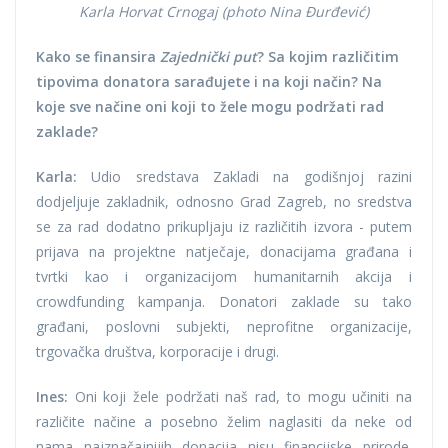
Karla Horvat Crnogaj (photo Nina Đurđević)
Kako se finansira
Zajednički put
? Sa kojim različitim
tipovima donatora sarađujete i na koji način? Na
koje sve načine oni koji to žele mogu podržati rad
zaklade?
Karla:
Udio sredstava Zakladi na godišnjoj razini
dodjeljuje zakladnik, odnosno Grad Zagreb, no sredstva
se za rad dodatno prikupljaju iz različitih izvora - putem
prijava na projektne natječaje, donacijama građana i
tvrtki kao i organizacijom humanitarnih akcija i
crowdfunding kampanja. Donatori zaklade su tako
građani, poslovni subjekti, neprofitne organizacije,
trgovačka društva, korporacije i drugi.
Ines:
Oni koji žele podržati naš rad, to mogu učiniti na
različite načine a posebno želim naglasiti da neke od
nama najznačajnijih donacija nisu financijske prirode.