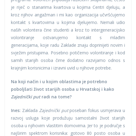
je riječ o stanarima kvartova u kojima Centri djeluju, a
kroz njihov angažman i mi kao organizacija učvršćujemo
kontakt s kvartovima u kojima djelujemo. Nemali udio
naših volontera čine studenti a kroz to intergeneracijsko
volontiranje ostvarujemo kontakt s mlađim
generacijama, koje radu Zaklade znaju doprinijeti novim i
svježim pristupima. Posebno potičemo volontiranje i kod
samih starijih osoba čime dodatno razvijamo odnos s
krajnjim korisnicima i izravni uvid u njihove potrebe.
Na koji način i u kojim oblastima je potrebno
poboljšati život starijih osoba u Hrvatskoj i kako
Zajednički put
radi na tome?
Ines:
Zaklada
Zajednički put
poseban fokus usmjerava u
razvoj usluga koje produžuju samostalni život starijih
osoba u njihovim vlastitim domovima. Jer to je područje s
najširim spektrom korisnika: gotovo 80 posto osoba u