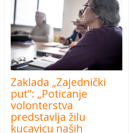
zajednički-put-
cover.png
Zaklada „Zajednički
put”: „Poticanje
volonterstva
predstavlja žilu
kucavicu naših