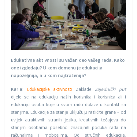
Edukativne aktivnosti su važan deo vašeg rada. Kako
one izgledaju? U kom domenu je edukacija
napoželjnija, a u kom najtraženija?
Karla:
Edukacijske aktivnosti
Zaklade
Zajednički put
dijele se na edukaciju naših korisnika i korisnica ali i
edukaciju osoba koje u svom radu dolaze u kontakt sa
starijima. Edukacije za starije uključuju različite grane – od
uvijek atraktivnih stranih jezika, kreativnih tečajeva do
starijim osobama posebno značajnih poduka rada na
računalima i mobitelima. Od stručnih edukacija,