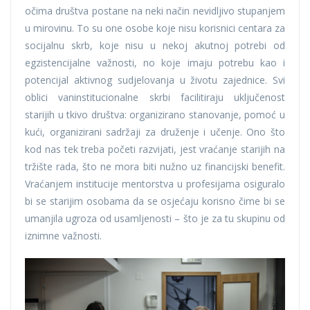
očima društva postane na neki način nevidljivo stupanjem
u mirovinu. To su one osobe koje nisu korisnici centara za
socijalnu skrb, koje nisu u nekoj akutnoj potrebi od
egzistencijalne važnosti, no koje imaju potrebu kao i
potencijal aktivnog sudjelovanja u životu zajednice. Svi
oblici vaninstitucionalne skrbi facilitiraju uključenost
starijih u tkivo društva: organizirano stanovanje, pomoć u
kući, organizirani sadržaji za druženje i učenje. Ono što
kod nas tek treba početi razvijati, jest vraćanje starijih na
tržište rada, što ne mora biti nužno uz financijski benefit.
Vraćanjem institucije mentorstva u profesijama osiguralo
bi se starijim osobama da se osjećaju korisno čime bi se
umanjila ugroza od usamljenosti – što je za tu skupinu od
iznimne važnosti.