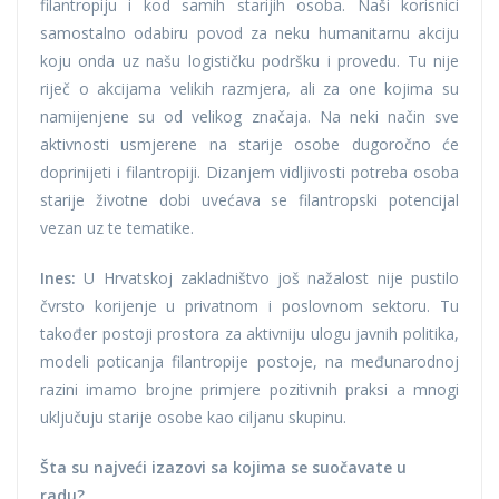
filantropiju i kod samih starijih osoba. Naši korisnici
samostalno odabiru povod za neku humanitarnu akciju
koju onda uz našu logističku podršku i provedu. Tu nije
riječ o akcijama velikih razmjera, ali za one kojima su
namijenjene su od velikog značaja. Na neki način sve
aktivnosti usmjerene na starije osobe dugoročno će
doprinijeti i filantropiji. Dizanjem vidljivosti potreba osoba
starije životne dobi uvećava se filantropski potencijal
vezan uz te tematike.
Ines:
U Hrvatskoj zakladništvo još nažalost nije pustilo
čvrsto korijenje u privatnom i poslovnom sektoru. Tu
također postoji prostora za aktivniju ulogu javnih politika,
modeli poticanja filantropije postoje, na međunarodnoj
razini imamo brojne primjere pozitivnih praksi a mnogi
uključuju starije osobe kao ciljanu skupinu.
Šta su najveći izazovi sa kojima se suočavate u
radu?