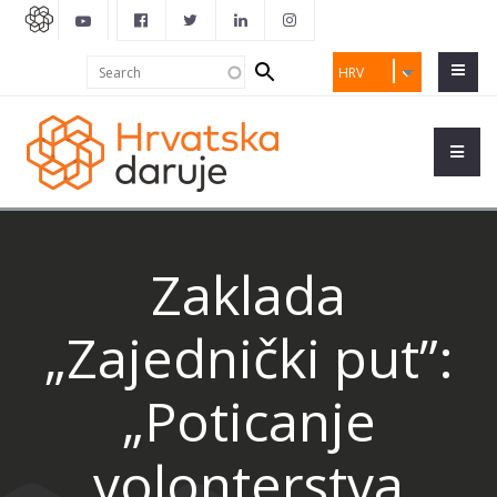
Search
Search
HRV
form
Zaklada
„Zajednički put”:
„Poticanje
volonterstva