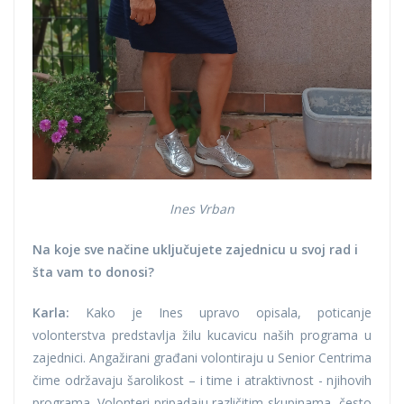
Ines Vrban
Na koje sve načine uključujete zajednicu u svoj rad i
šta vam to donosi?
Karla:
Kako je Ines upravo opisala, poticanje
volonterstva predstavlja žilu kucavicu naših programa u
zajednici. Angažirani građani volontiraju u Senior Centrima
čime održavaju šarolikost – i time i atraktivnost - njihovih
programa. Volonteri pripadaju različitim skupinama, često