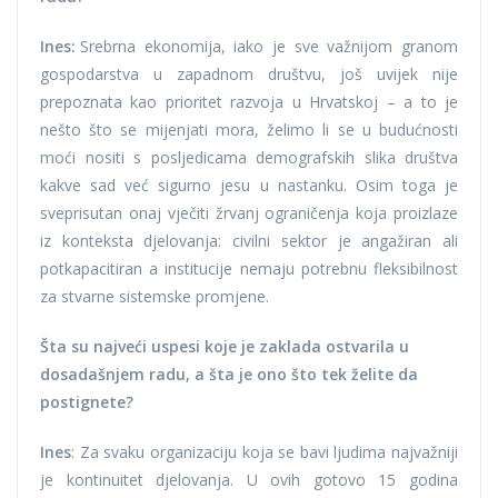
Ines:
Srebrna ekonomija, iako je sve važnijom granom
gospodarstva u zapadnom društvu, još uvijek nije
prepoznata kao prioritet razvoja u Hrvatskoj – a to je
nešto što se mijenjati mora, želimo li se u budućnosti
moći nositi s posljedicama demografskih slika društva
kakve sad već sigurno jesu u nastanku. Osim toga je
sveprisutan onaj vječiti žrvanj ograničenja koja proizlaze
iz konteksta djelovanja: civilni sektor je angažiran ali
potkapacitiran a institucije nemaju potrebnu fleksibilnost
za stvarne sistemske promjene.
Šta su najveći uspesi koje je zaklada ostvarila u
dosadašnjem radu, a šta je ono što tek želite da
postignete?
Ines
: Za svaku organizaciju koja se bavi ljudima najvažniji
je kontinuitet djelovanja. U ovih gotovo 15 godina