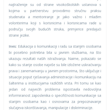
najtraženije su od strane visokoškolskih ustanova s
kojima u partnerstvu provodimo stručnu praksu
studenata a mentoriranje je jako važno i mlađim
volonterima koji s korisnicima i korisnicama rade u
području svojih budućih struka, primjerice predajući
strane jezike.
Ines:
Edukacija o komunikaciji i radu sa starijim osobama
bi posebno potrebna bila u javnim službama, na što
ukazuju rezultati naših istraživanja. Naime, pokazalo se
kako su starije osobe najviše su bile izložene uskraćivanju
prava i zanemarivanju u javnim prostorima, što uključuje i
situacije poput rješavanja administracije i komunikaciju na
šalterima u institucijama različitih vrsta. Pri tomu se kao
jedan od najvećih problema ispostavila nedovoljna
informiranost zaposlenika o specifičnosti komunikacije sa
starijim osobama kao i osnovama za prepoznavanje
slučajeva iskorištavanja, manipulacije i diskriminacije.