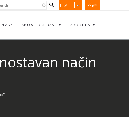
Search
rch
Login
HRV
form
PLANS
KNOWLEDGE BASE
ABOUT US
nostavan način
op“