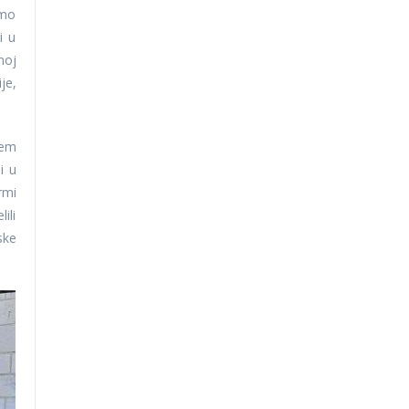
smo
i u
noj
je,
tem
i u
rmi
ili
ske