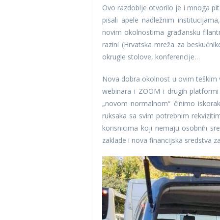
Ovo razdoblje otvorilo je i mnoga pit
pisali apele nadležnim institucijam
novim okolnostima građansku filant
razini (Hrvatska mreža za beskućnike
okrugle stolove, konferencije…
Nova dobra okolnost u ovim teškim 
webinara i ZOOM i drugih platformi 
„novom normalnom“ činimo iskorake.
ruksaka sa svim potrebnim rekvizitima
korisnicima koji nemaju osobnih sred
zaklade i nova financijska sredstva z