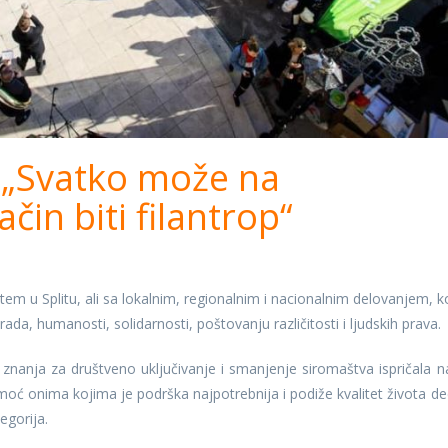
 „Svatko može na
čin biti filantrop“
em u Splitu, ali sa lokalnim, regionalnim i nacionalnim delovanjem, k
da, humanosti, solidarnosti, poštovanju različitosti i ljudskih prava.
 znanja za društveno uključivanje i smanjenje siromaštva ispričala 
moć onima kojima je podrška najpotrebnija i podiže kvalitet života de
egorija.