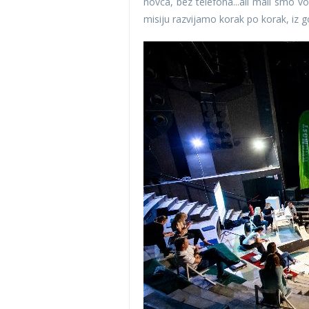
novca, bez telefona...ali mali smo v
misiju razvijamo korak po korak, iz g