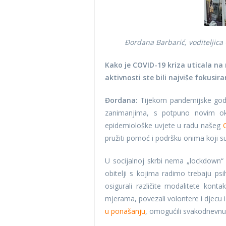
Đordana Barbarić, voditeljica
Kako je COVID-19 kriza uticala na
aktivnosti ste bili najviše fokusi
Đordana:
Tijekom pandemijske godi
zanimanjima, s potpuno novim ok
epidemiološke uvjete u radu našeg
pružiti pomoć i podršku onima koji su 
U socijalnoj skrbi nema „lockdown“ r
obitelji s kojima radimo trebaju psi
osigurali različite modalitete kont
mjerama, povezali volontere i djecu
u ponašanju
, omogućili svakodnevnu