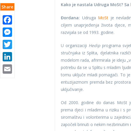
Kako je nastala Udruga MoSt? Sa k
Share
Đordana:
Udruga
MoSt
je nevladin
Facebook
ciljem unaprjeđenja života djece, m
Messenger
razvijala se od 1993. godine.
Twitter
U organizaciji
Hedip
programa svjets
stručnjaka iz Splita, djelatnika raz
LinkedIn
modelom rada, afrirmirala je ideju „v
Email
potrebu da se u Splitu s mladim ljud
tomu uključe mladi pomagači. To je t
entuzijazmom premda bez prostora, 
uključivanje.
Od 2000. godine do danas MoSt je 
prema djeci i mladima u riziku i s
siromaštvu i volonterima u zajednic
započeli brinuti o nekim nezbrinutim