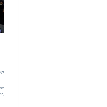
oje
nam
ce,