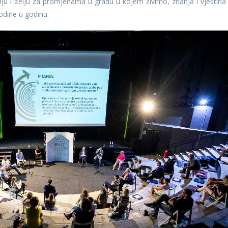
olju i želju za promjenama u gradu u kojem živimo, znanja i vještina
odine u godinu.