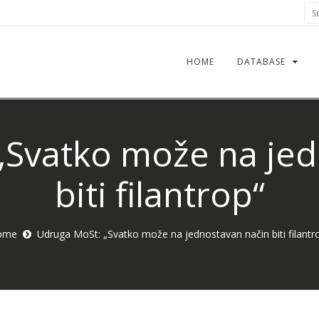
Sea
HOME
DATABASE
„Svatko može na jed
biti filantrop“
ome
Udruga MoSt: „Svatko može na jednostavan način biti filantr