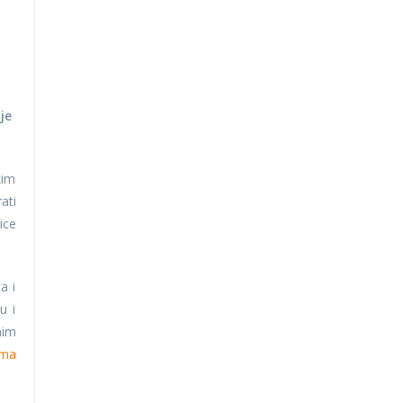
je
kim
ati
ice
a i
u i
nim
ima