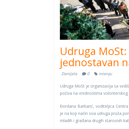
Udruga MoSt:
jednostavan na
Danijela
0
Intervju
Udruga MoSt je organizacija sa sedišt
počiva na vrednostima volonterskog ra
Đordana Barbarić, voditeljica Centra
je na koji način ova udruga pruža po
mladih i građana drugih starosnih kat