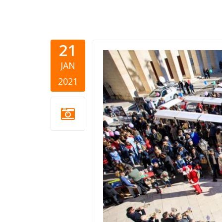
21
udruga-mo
JAN
2021