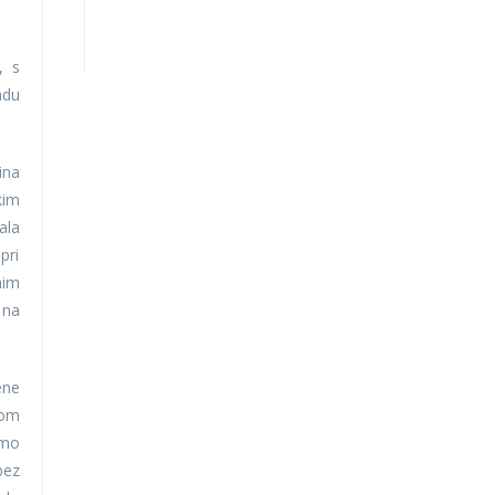
, s
adu
ina
kim
ala
pri
nim
 na
ene
kom
smo
bez