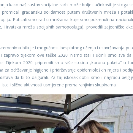
anja kako naš sustav socijalne skrbi može bolje i učinkovitije stoga 
a, promicali građansku solidarnost putem društvenih mreža i potakl
ropiju. Poticali smo rad u mrežama koje smo pokrenuli na nacional
, Hrvatska mreža socijalnih samoposluga), provodili zajedničke akci
vremenima bila je i mogućnost besplatnog učenja i usavršavanja pu
i zapravo tijekom ove teške 2020. nismo stali i učinili smo sve da 
 Tijekom 2020. pripremili smo više stotina „korona paketa“ u fo
 za održavanje higijene i pridržavanje epidemioloških mjera i podijel
stava da bi to osigurali. Za taj iskorak dobili smo i nagradu belgij
a iste i slične aktivnosti usmjerene prema ranjivim skupinama.