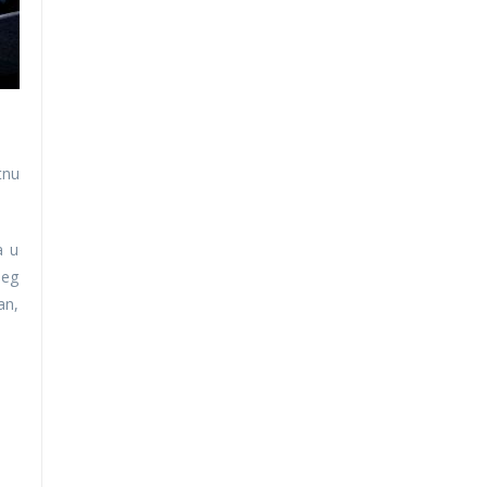
tnu
a u
šeg
an,