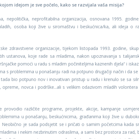
ojom idejom je sve počelo, kako se razvijala vaša misija?
a, nepolitička, neprofitabilna organizacija, osnovana 1995. godine
ladih, osoba koji žive u siromaštvu i beskućnica/ka, ali ideja o r
ke zdravstvene organizacije, tijekom listopada 1993. godine, skup
ličitih ustanova, koje rade sa mladima, nakon upoznavanja s talijans
ršnjačke pomoći u radu s mladim počiniteljima kaznenih djela“ i iskaz
ima s problemima u ponašanju radi na potpuno drugačiji način i da se 
ada bio potpuno nov i inovativan pristup u radu i krenulo se sa sil
opreme, novca i podrške...ali s velikim odazivom mladih volontera
provodio različite programe, projekte, akcije, kampanje usmjer
 problemima u ponašanju, beskućnicima, građanima koji žive u dubo
i. Neobično je sada podsjetit se i pričati o samim početcima kada 
 mladima i nekim nezbrinutim odraslima, a sami bez prostora za rad, 