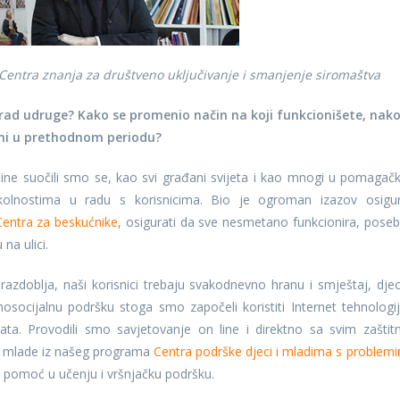
 Centra znanja za društveno uključivanje i smanjenje siromaštva
 rad udruge? Kako se promenio način na koji funkcionišete, nako
rani u prethodnom periodu?
ne suočili smo se, kao svi građani svijeta i kao mnogi u pomagač
olnostima u radu s korisnicima. Bio je ogroman izazov osigur
Centra za beskućnike
, osigurati da sve nesmetano funkcionira, poseb
na ulici.
azdoblja, naši korisnici trebaju svakodnevno hranu i smještaj, djec
hosocijalnu podršku stoga smo započeli koristiti Internet tehnologij
akata. Provodili smo savjetovanje on line i direktno sa svim zaštit
 i mlade iz našeg programa
Centra podrške djeci i mladima s problem
 pomoć u učenju i vršnjačku podršku.