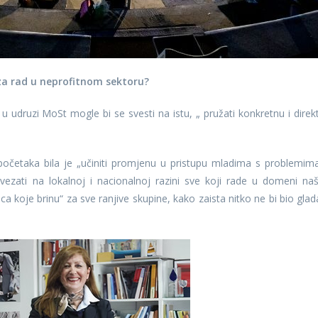
 za rad u neprofitnom sektoru?
 udruzi MoSt mogle bi se svesti na istu, „ pružati konkretnu i direk
očetaka bila je „učiniti promjenu u pristupu mladima s problemim
vezati na lokalnoj i nacionalnoj razini sve koji rade u domeni na
ca koje brinu“ za sve ranjive skupine, kako zaista nitko ne bi bio glad