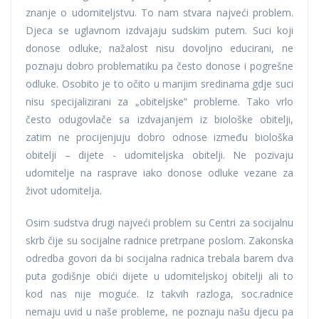
znanje o udomiteljstvu. To nam stvara najveći problem.
Djeca se uglavnom izdvajaju sudskim putem. Suci koji
donose odluke, nažalost nisu dovoljno educirani, ne
poznaju dobro problematiku pa često donose i pogrešne
odluke. Osobito je to očito u manjim sredinama gdje suci
nisu specijalizirani za „obiteljske“ probleme. Tako vrlo
često odugovlače sa izdvajanjem iz biološke obitelji,
zatim ne procijenjuju dobro odnose između biološka
obitelji – dijete - udomiteljska obitelji. Ne pozivaju
udomitelje na rasprave iako donose odluke vezane za
život udomitelja.
Osim sudstva drugi najveći problem su Centri za socijalnu
skrb čije su socijalne radnice pretrpane poslom. Zakonska
odredba govori da bi socijalna radnica trebala barem dva
puta godišnje obići dijete u udomiteljskoj obitelji ali to
kod nas nije moguće. Iz takvih razloga, soc.radnice
nemaju uvid u naše probleme, ne poznaju našu djecu pa