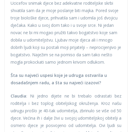
Ucicefov snimak djece bez adekvatne roditeljske skrbi
shvatila sam da je moje poslanje biti majka. Pored svoje
troje biološke djece, prihvatila sam i udomila još dvojicu
dječaka. Kako u svoj dom tako i u svoje srce. Ni jedan
novac ne bi mi mogao pružiti takvo bogatstvo koje sam
dobila u udomiteljstvu. Ljubav moje djeca ali i mnogo
dobrih ljudi koji su postali moji prijatelji – neprocijenjivo je
bogatstvo. Naježim se na pomiso da sam tako nešto
mogla prokockati samo jednom krivom odlukom.
Šta su najveći uspesi koje je udruga ostvarila u
dosadašnjem radu, a šta su najveći izazovi?
Claudia
: Ni jedno dijete ne bi trebalo odrastati bez
roditelja i bez toplog obiteljskog okruženja. Kroz našu
udrugu prošlo je 40-tak udomitelja, zbrinulo se više od 50
djece. Većina ih i dalje živi u svojoj udomiteljskoj obitelji a
osmero djece je posvojeno od udomitelja. Ovi ljudi su