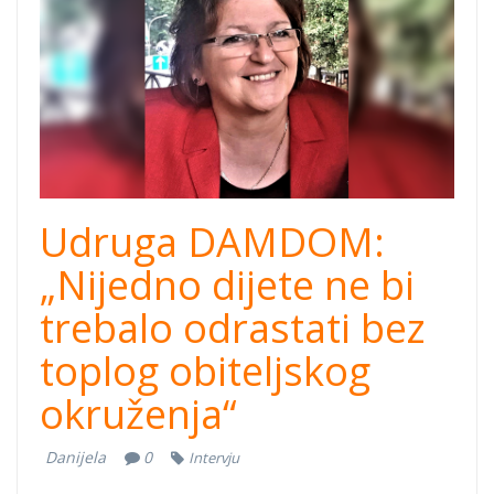
Udruga DAMDOM:
„Nijedno dijete ne bi
trebalo odrastati bez
toplog obiteljskog
okruženja“
Danijela
0
Intervju