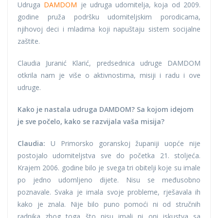
Udruga
DAMDOM
je udruga udomitelja, koja od 2009.
godine pruža podršku udomiteljskim porodicama,
njihovoj deci i mladima koji napuštaju sistem socijalne
zaštite.
Claudia Juranić Klarić, predsednica udruge DAMDOM
otkrila nam je više o aktivnostima, misiji i radu i ove
udruge.
Kako je nastala udruga DAMDOM? Sa kojom idejom
je sve počelo, kako se razvijala vaša misija?
Claudia:
U Primorsko goranskoj županiji uopće nije
postojalo udomiteljstva sve do početka 21. stoljeća.
Krajem 2006. godine bilo je svega tri obitelji koje su imale
po jedno udomljeno dijete. Nisu se međusobno
poznavale. Svaka je imala svoje probleme, rješavala ih
kako je znala. Nije bilo puno pomoći ni od stručnih
radnika zbog toga što nisu imali ni oni iskustva sa