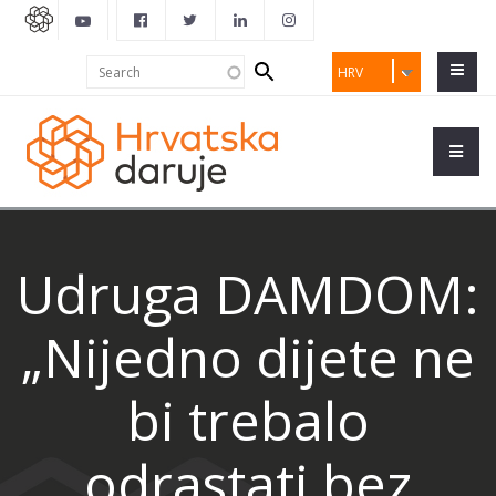
Search
Search
HRV
form
Udruga DAMDOM:
„Nijedno dijete ne
bi trebalo
odrastati bez