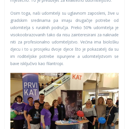
mjesečno. To je preduvjet za kvalitetno udomiteljstvo.
Osim toga, naši udomitelji su uglavnom zaposleni, žive u
gradskim sredinama pa imaju drugačije potrebe od
udomitelja s ruralnih područja. Preko 50% udomitelja je
visokoobrazovanih tako da nisu zainteresirani za naknade
niti za profesionalno udomiteljstvo. Većina ima biološku
djecu i to u prosjeku dvoje djece što je pokazatelj da su
im roditeljske potrebe ispunjene a udomiteljstvom se
bave isključivo kao filantropi.