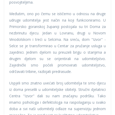
posvojiteljima.
Međutim, ono po čemu se ističemo u odnosu na druge
udruge udomitelja jest način na koji funkcioniramo. U
Primorsko goranskoj županiji postojala su tri Doma za
nezbrinutu djecu. Jedan u Lovranu, drugi u Novom
Vinodolskom i treći u Selcima. Na sreću, dom "Izvor" -
Selce se je transformirao u Centar za pružanje usluga u
zajednici. Jednim djelom su preuzeli brigu o starijima a
drugim djelom su se orijentirali na udomiteljstvo.
Zajednički smo počeli promovirati udomiteljstvo,
održavati tribine, razbijati predrasude.
Uspjeli smo znatno uvećati broj udomitelja te smo djecu
iz doma preselili u udomiteljske obitelji. Stručni djelatnici
Centra "Izvor" dali su nam značajnu podršku. Tako
imamo psihologa i defektologa na raspolaganju u svako
doba a svi naši udomitelji odlaze na superviziju jednom