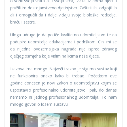
otvorili svoja vrata ali i svoja srca, izvukli iz doma djecu i
pružili im dostojanstveno djetinjstvo. Zaštitili ih, odgojili ih
ali i omogućili da i dalje viđaju svoje biološke roditelje,
braću i sestre.
Uloga udruge je da potiče kvalitetno udomiteljstvo te da
podupire udomitelje edukacijama i podrškom. Čini mi se
da nijedna ovozemaljska nagrada nije ispred zdravog
dječjeg osmjeha koje vidim na licima naše djece.
Izazova ima mnogo. Najveći izazov je sigurno sustav koji
ne funkcionira onako kako bi trebao. Početkom ove
godine donesen je novi Zakon o udomiteljstvu kojim se
uspostavilo profesoinalno udomiteljstvo. Ipak, do danas
nemamo ni jednog profesionalnog udomitelja. To nam
mnogo govori o lošem sustavu.