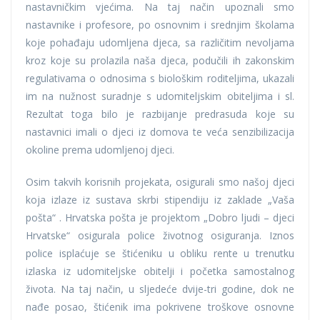
nastavničkim vjećima. Na taj način upoznali smo
nastavnike i profesore, po osnovnim i srednjim školama
koje pohađaju udomljena djeca, sa različitim nevoljama
kroz koje su prolazila naša djeca, podučili ih zakonskim
regulativama o odnosima s biološkim roditeljima, ukazali
im na nužnost suradnje s udomiteljskim obiteljima i sl.
Rezultat toga bilo je razbijanje predrasuda koje su
nastavnici imali o djeci iz domova te veća senzibilizacija
okoline prema udomljenoj djeci.
Osim takvih korisnih projekata, osigurali smo našoj djeci
koja izlaze iz sustava skrbi stipendiju iz zaklade „Vaša
pošta“ . Hrvatska pošta je projektom „Dobro ljudi – djeci
Hrvatske“ osigurala police životnog osiguranja. Iznos
police isplaćuje se štićeniku u obliku rente u trenutku
izlaska iz udomiteljske obitelji i početka samostalnog
života. Na taj način, u sljedeće dvije-tri godine, dok ne
nađe posao, štićenik ima pokrivene troškove osnovne