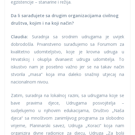
egzistencije – stanarine i režija.
Da li sarađujete sa drugim organizacijama civilnog
društva, kojim i na koji način?
Claudia:
Suradnja sa srodnim udrugama je uvijek
dobrodošla. Prvanstveno surađujemo sa Forumom za
kvalitetno udomiteljstvo, koje je krovna udruga u
Hrvatskoj i okuplja dvanaest udruga udomitelja. To
iskustvo nam je posebno važno jer se na takav način
stvorila „masa“ koja ima daleko snažniji utjecaj na
nacionalnom nivou.
Zatim, suradnja na lokalnoj razini, sa udrugama koje se
bave pravima djece, Udrugama posvojitelja –
sudjelujemo u njihovim edukacijama, Društvo „Naša
djeca“ sa mnoštvom zanimljivog programa za slobodno
vrijeme, Planinarski savez, Udruga „Koraci“ koja nam
organizira divne radionice za djecu, Udruga „Za bolji