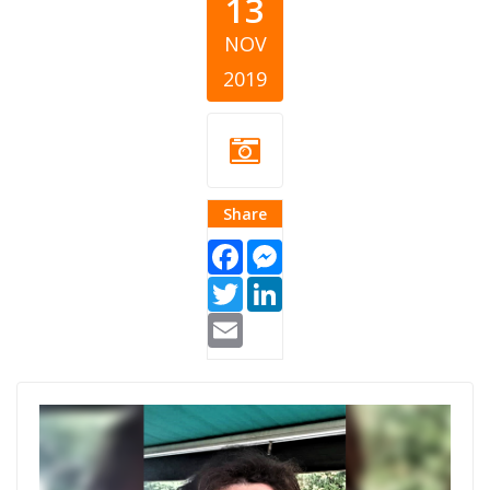
13
NOV
2019
Share
Facebook
Messenger
Twitter
LinkedIn
Email
blog cover.png