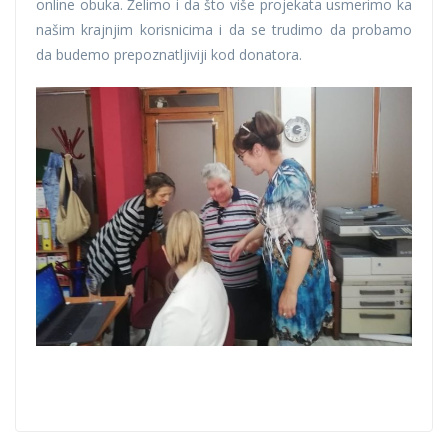
online obuka. Želimo i da što više projekata usmerimo ka
našim krajnjim korisnicima i da se trudimo da probamo
da budemo prepoznatljiviji kod donatora.