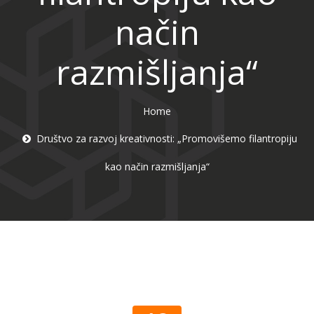
način
razmišljanja“
Home
Društvo za razvoj kreativnosti: „Promovišemo filantropiju
kao način razmišljanja“