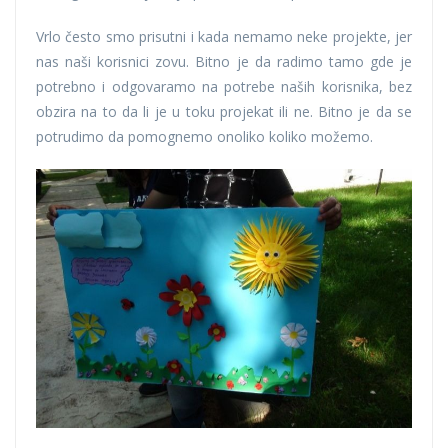
Vrlo često smo prisutni i kada nemamo neke projekte, jer
nas naši korisnici zovu. Bitno je da radimo tamo gde je
potrebno i odgovaramo na potrebe naših korisnika, bez
obzira na to da li je u toku projekat ili ne. Bitno je da se
potrudimo da pomognemo onoliko koliko možemo.