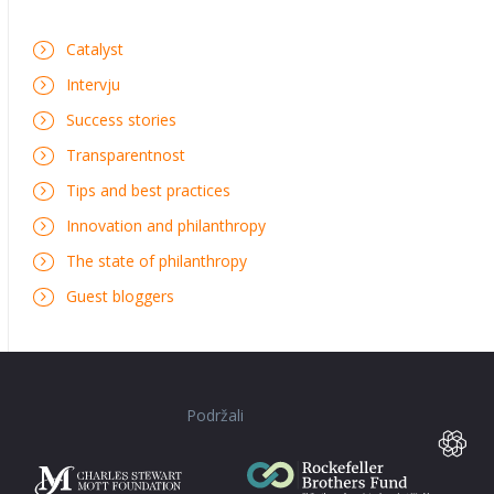
Catalyst
Intervju
Success stories
Transparentnost
Tips and best practices
Innovation and philanthropy
The state of philanthropy
Guest bloggers
Podržali