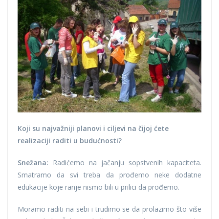
Koji su najvažniji planovi i ciljevi na čijoj ćete
realizaciji raditi u budućnosti?
Snežana:
Radićemo na jačanju sopstvenih kapaciteta.
Smatramo da svi treba da prođemo neke dodatne
edukacije koje ranje nismo bili u prilici da prođemo.
Moramo raditi na sebi i trudimo se da prolazimo što više