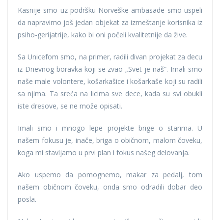
Kasnije smo uz podršku Norveške ambasade smo uspeli
da napravimo još jedan objekat za izmeštanje korisnika iz
psiho-gerijatrije, kako bi oni počeli kvalitetnije da žive.
Sa Unicefom smo, na primer, radili divan projekat za decu
iz Dnevnog boravka koji se zvao „Svet je naš“. Imali smo
naše male volontere, košarkašice i košarkaše koji su radili
sa njima. Ta sreća na licima sve dece, kada su svi obukli
iste dresove, se ne može opisati.
Imali smo i mnogo lepe projekte brige o starima. U
našem fokusu je, inače, briga o običnom, malom čoveku,
koga mi stavljamo u prvi plan i fokus našeg delovanja.
Ako uspemo da pomognemo, makar za pedalj, tom
našem običnom čoveku, onda smo odradili dobar deo
posla.