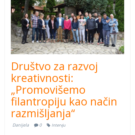
kreativnosti.jpg
Društvo za razvoj
kreativnosti:
„Promovišemo
filantropiju kao način
razmišljanja“
Danijela
0
Intervju