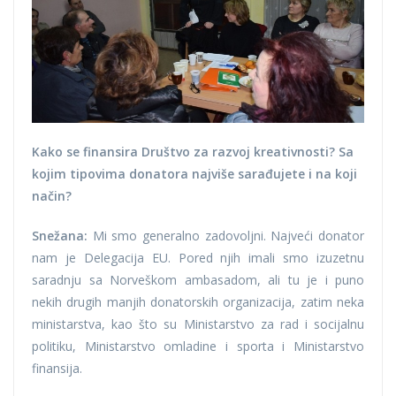
Kako se finansira Društvo za razvoj kreativnosti? Sa
kojim tipovima donatora najviše sarađujete i na koji
način?
Snežana:
Mi smo generalno zadovoljni. Najveći donator
nam je Delegacija EU. Pored njih imali smo izuzetnu
saradnju sa Norveškom ambasadom, ali tu je i puno
nekih drugih manjih donatorskih organizacija, zatim neka
ministarstva, kao što su Ministarstvo za rad i socijalnu
politiku, Ministarstvo omladine i sporta i Ministarstvo
finansija.