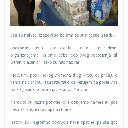
Šta su najveći izazovi sa kojima se susrećete u radu?
Snežana:
Ima predrasuda prema nevladinim
organizacijama. Mi smo dobar deo svog postojanja bili
„strani plaćenici“ i tako su nas nazivali.
Međutim, posle nekog vremena drugi kreću da pričaju o
vama na osnovu rezultata, tako da verujem da posle više
od 20 godina rada znaju ko smo i šta smo.
Naročito su važne potvrde koje dobijamo na terenu, gde
nas naši krisnici zastupaju i brane.
Izazovi su i ogromno područje naše opštine, pa šta god