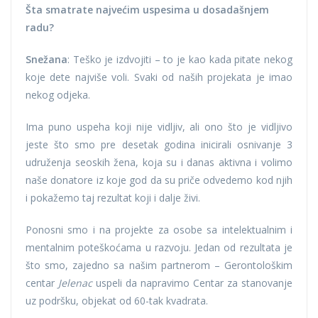
Šta smatrate najvećim uspesima u dosadašnjem
radu?
Snežana
: Teško je izdvojiti – to je kao kada pitate nekog
koje dete najviše voli. Svaki od naših projekata je imao
nekog odjeka.
Ima puno uspeha koji nije vidljiv, ali ono što je vidljivo
jeste što smo pre desetak godina inicirali osnivanje 3
udruženja seoskih žena, koja su i danas aktivna i volimo
naše donatore iz koje god da su priče odvedemo kod njih
i pokažemo taj rezultat koji i dalje živi.
Ponosni smo i na projekte za osobe sa intelektualnim i
mentalnim poteškoćama u razvoju. Jedan od rezultata je
što smo, zajedno sa našim partnerom – Gerontološkim
centar
Jelenac
uspeli da napravimo Centar za stanovanje
uz podršku, objekat od 60-tak kvadrata.