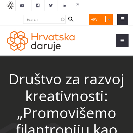
Search
Search
HRV
form
Društvo za razvoj
kreativnosti:
„Promovišemo
filantropiju kao