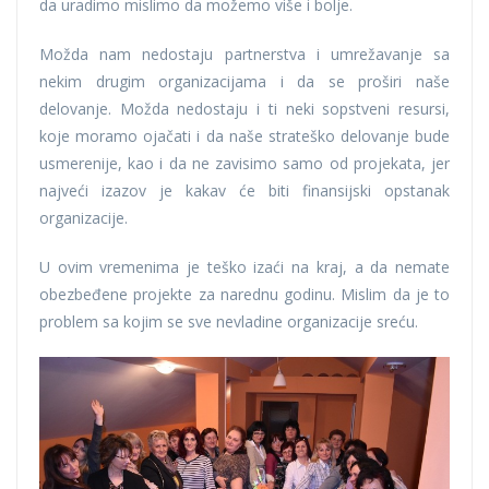
da uradimo mislimo da možemo više i bolje.
Možda nam nedostaju partnerstva i umrežavanje sa
nekim drugim organizacijama i da se proširi naše
delovanje. Možda nedostaju i ti neki sopstveni resursi,
koje moramo ojačati i da naše strateško delovanje bude
usmerenije, kao i da ne zavisimo samo od projekata, jer
najveći izazov je kakav će biti finansijski opstanak
organizacije.
U ovim vremenima je teško izaći na kraj, a da nemate
obezbeđene projekte za narednu godinu. Mislim da je to
problem sa kojim se sve nevladine organizacije sreću.