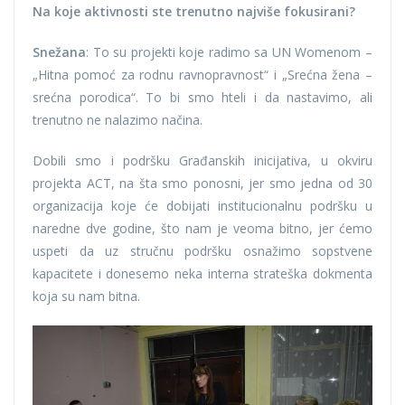
Na koje aktivnosti ste trenutno najviše fokusirani?
Snežana
: To su projekti koje radimo sa UN Womenom –
„Hitna pomoć za rodnu ravnopravnost“ i „Srećna žena –
srećna porodica“. To bi smo hteli i da nastavimo, ali
trenutno ne nalazimo načina.
Dobili smo i podršku Građanskih inicijativa, u okviru
projekta ACT, na šta smo ponosni, jer smo jedna od 30
organizacija koje će dobijati institucionalnu podršku u
naredne dve godine, što nam je veoma bitno, jer ćemo
uspeti da uz stručnu podršku osnažimo sopstvene
kapacitete i donesemo neka interna strateška dokmenta
koja su nam bitna.