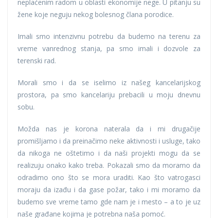
neplaćenim radom u oblasti ekonomije nege. U pitanju su
žene koje neguju nekog bolesnog člana porodice.
Imali smo intenzivnu potrebu da budemo na terenu za
vreme vanrednog stanja, pa smo imali i dozvole za
terenski rad.
Morali smo i da se iselimo iz našeg kancelarijskog
prostora, pa smo kancelariju prebacili u moju dnevnu
sobu.
Možda nas je korona naterala da i mi drugačije
promišljamo i da preinačimo neke aktivnosti i usluge, tako
da nikoga ne oštetimo i da naši projekti mogu da se
realizuju onako kako treba. Pokazali smo da moramo da
odradimo ono što se mora uraditi. Kao što vatrogasci
moraju da izađu i da gase požar, tako i mi moramo da
budemo sve vreme tamo gde nam je i mesto – a to je uz
naše građane kojima je potrebna naša pomoć.