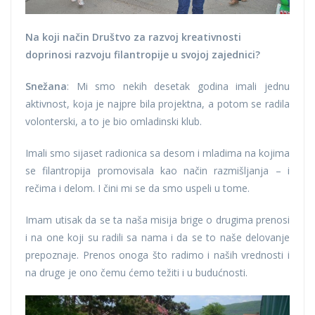
Na koji način Društvo za razvoj kreativnosti
doprinosi razvoju filantropije u svojoj zajednici?
Snežana
: Mi smo nekih desetak godina imali jednu
aktivnost, koja je najpre bila projektna, a potom se radila
volonterski, a to je bio omladinski klub.
Imali smo sijaset radionica sa desom i mladima na kojima
se filantropija promovisala kao način razmišljanja – i
rečima i delom. I čini mi se da smo uspeli u tome.
Imam utisak da se ta naša misija brige o drugima prenosi
i na one koji su radili sa nama i da se to naše delovanje
prepoznaje. Prenos onoga što radimo i naših vrednosti i
na druge je ono čemu ćemo težiti i u budućnosti.