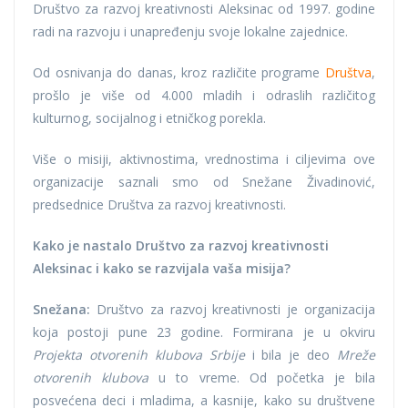
Društvo za razvoj kreativnosti Aleksinac od 1997. godine
radi na razvoju i unapređenju svoje lokalne zajednice.
Od osnivanja do danas, kroz različite programe
Društva
,
prošlo je više od 4.000 mladih i odraslih različitog
kulturnog, socijalnog i etničkog porekla.
Više o misiji, aktivnostima, vrednostima i ciljevima ove
organizacije saznali smo od Snežane Živadinović,
predsednice Društva za razvoj kreativnosti.
Kako je nastalo Društvo za razvoj kreativnosti
Aleksinac i kako se razvijala vaša misija?
Snežana:
Društvo za razvoj kreativnosti je organizacija
koja postoji pune 23 godine. Formirana je u okviru
Projekta otvorenih klubova Srbije
i bila je deo
Mreže
otvorenih klubova
u to vreme. Od početka je bila
posvećena deci i mladima, a kasnije, kako su društvene