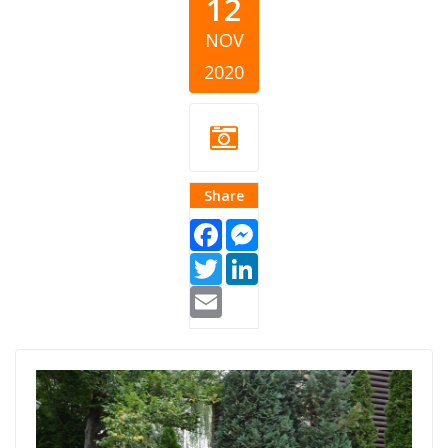
12
NOV
2020
Share
Facebook
Messenger
Twitter
LinkedIn
Email
drustvo-za-
razvoj-