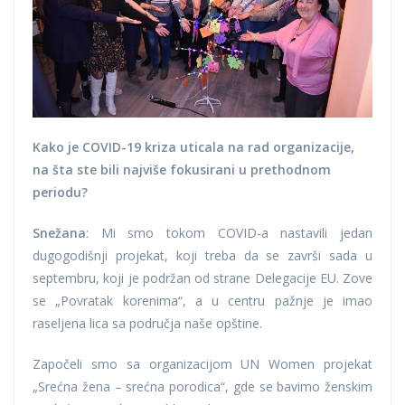
Kako je COVID-19 kriza uticala na rad organizacije,
na šta ste bili najviše fokusirani u prethodnom
periodu?
Snežana
: Mi smo tokom COVID-a nastavili jedan
dugogodišnji projekat, koji treba da se završi sada u
septembru, koji je podržan od strane Delegacije EU. Zove
se „Povratak korenima“, a u centru pažnje je imao
raseljena lica sa područja naše opštine.
Započeli smo sa organizacijom UN Women projekat
„Srećna žena – srećna porodica“, gde se bavimo ženskim