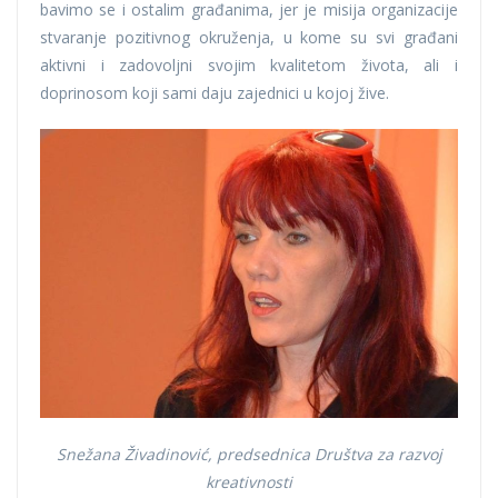
bavimo se i ostalim građanima, jer je misija organizacije
stvaranje pozitivnog okruženja, u kome su svi građani
aktivni i zadovoljni svojim kvalitetom života, ali i
doprinosom koji sami daju zajednici u kojoj žive.
Snežana Živadinović, predsednica Društva za razvoj
kreativnosti