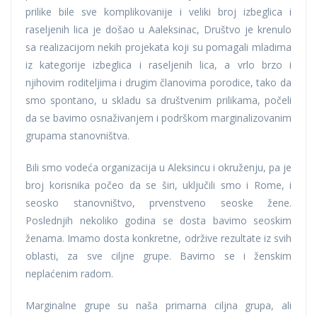
prilike bile sve komplikovanije i veliki broj izbeglica i
raseljenih lica je došao u Aaleksinac, Društvo je krenulo
sa realizacijom nekih projekata koji su pomagali mladima
iz kategorije izbeglica i raseljenih lica, a vrlo brzo i
njihovim roditeljima i drugim članovima porodice, tako da
smo spontano, u skladu sa društvenim prilikama, počeli
da se bavimo osnaživanjem i podrškom marginalizovanim
grupama stanovništva.
Bili smo vodeća organizacija u Aleksincu i okruženju, pa je
broj korisnika počeo da se širi, uključili smo i Rome, i
seosko stanovništvo, prvenstveno seoske žene.
Poslednjih nekoliko godina se dosta bavimo seoskim
ženama. Imamo dosta konkretne, održive rezultate iz svih
oblasti, za sve ciljne grupe. Bavimo se i ženskim
neplaćenim radom.
Marginalne grupe su naša primarna ciljna grupa, ali