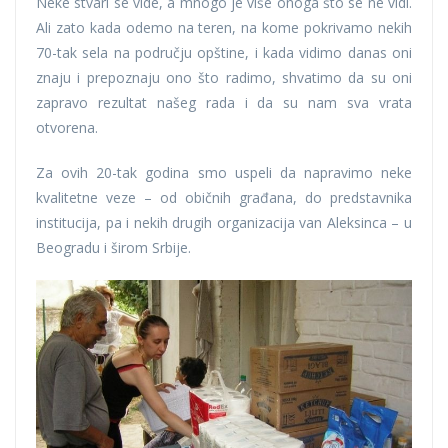
Neke stvari se vide, a mnogo je više onoga što se ne vidi.
Ali zato kada odemo na teren, na kome pokrivamo nekih
70-tak sela na području opštine, i kada vidimo danas oni
znaju i prepoznaju ono što radimo, shvatimo da su oni
zapravo rezultat našeg rada i da su nam sva vrata
otvorena.
Za ovih 20-tak godina smo uspeli da napravimo neke
kvalitetne veze – od običnih građana, do predstavnika
institucija, pa i nekih drugih organizacija van Aleksinca – u
Beogradu i širom Srbije.