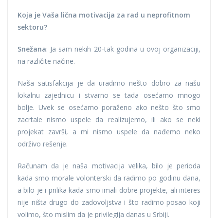
Koja je Vaša lična motivacija za rad u neprofitnom
sektoru?
Snežana
: Ja sam nekih 20-tak godina u ovoj organizaciji,
na različite načine.
Naša satisfakcija je da uradimo nešto dobro za našu
lokalnu zajednicu i stvarno se tada osećamo mnogo
bolje. Uvek se osećamo poraženo ako nešto što smo
zacrtale nismo uspele da realizujemo, ili ako se neki
projekat završi, a mi nismo uspele da nađemo neko
održivo rešenje.
Računam da je naša motivacija velika, bilo je perioda
kada smo morale volonterski da radimo po godinu dana,
a bilo je i prilika kada smo imali dobre projekte, ali interes
nije ništa drugo do zadovoljstva i što radimo posao koji
volimo, što mislim da je privilegija danas u Srbiji.