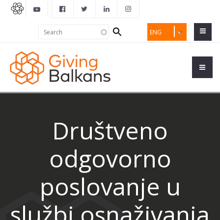
Search
Search
ENG
form
Društveno
odgovorno
poslovanje u
službi osnaživanja