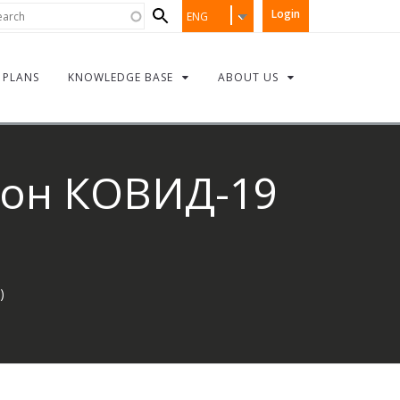
Search
rch
Login
ENG
form
PLANS
KNOWLEDGE BASE
ABOUT US
кон КОВИД-19
)