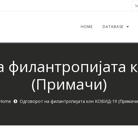
Sea
HOME
DATABASE
а филантропијата 
(Примачи)
Home
Одговорот на филантропијата кон КОВИД-19 (Примачи