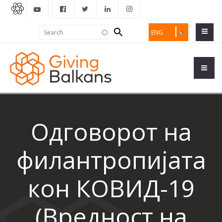
Search
Search
ENG
form
Одговорот на
филантропијата
кон КОВИД-19
(Вредност на