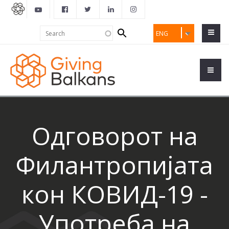
Search
Search
ENG
form
Одговорот на
Филантропијата
кон КОВИД-19 -
Употреба на