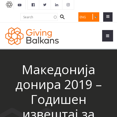
Search
Search
ENG
form
Македонија
донира 2019 –
Годишен
извештај за