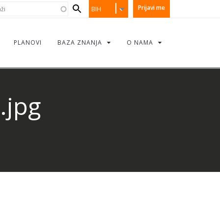
earch
i
Prijavi me
BIH
orm
PLANOVI
BAZA ZNANJA
O NAMA
.jpg