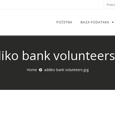
S
Pretraž
f
POČETNA
BAZA PODATAKA
iko bank volunteers
Home
addiko bank volunteers.jpg