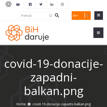
Search
Pretraži
BIH
form
covid-19-donacije-
zapadni-
balkan.png
Home
covid-19-donacije-zapadni-balkan.png