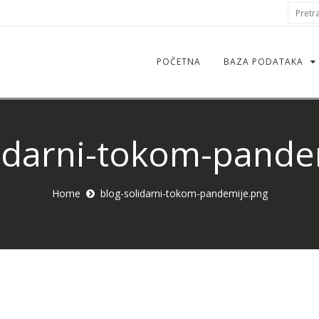
S
Pretraž
f
POČETNA
BAZA PODATAKA
lidarni-tokom-pande
Home
blog-solidarni-tokom-pandemije.png