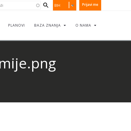
earch
i
Prijavi me
BIH
orm
PLANOVI
BAZA ZNANJA
O NAMA
mije.png