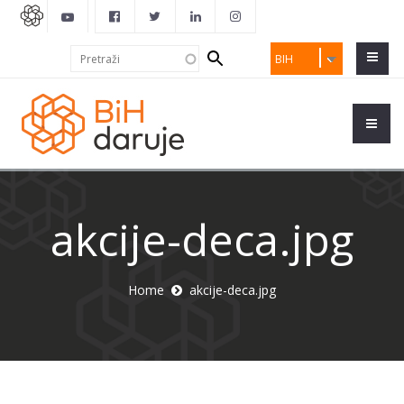
Search
Pretraži
BIH
form
akcije-deca.jpg
Home
akcije-deca.jpg