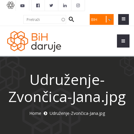
Search
Pretraži
BIH
form
Udruženje-
Zvončica-Jana.jpg
Home
Udruženje-Zvončica-Jana.jpg