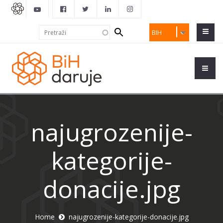
Search
Pretraži
BIH
form
najugrozenije-
kategorije-
donacije.jpg
Home
najugrozenije-kategorije-donacije.jpg