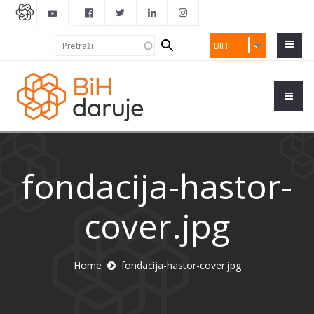
Search
Pretraži
BIH
form
fondacija-hastor-
cover.jpg
Home
fondacija-hastor-cover.jpg