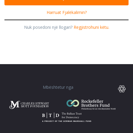
Harruat Fjalëkalimin?
Nuk posedoni një llogari?
Regjistrohuni këtu.
Mbështetur nga