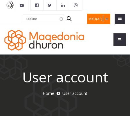
Search
Kërkim
MKD(AL)
form
User account
Home
User account