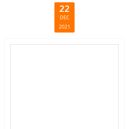
22
DEC
2021
Filantropija u
vrijeme krize:
Odgovor na
Kovid-19 u
regionu
Zapadnog