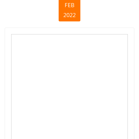
FEB
2022
Ka općem dobru
- Početna
analiza
zakonskog
okvira u Bosni i
Hercegovini u
oblasti