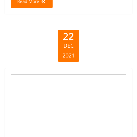
Read More
22
DEC
2021
Филантропија
во кризни
времиња:
Одговор на