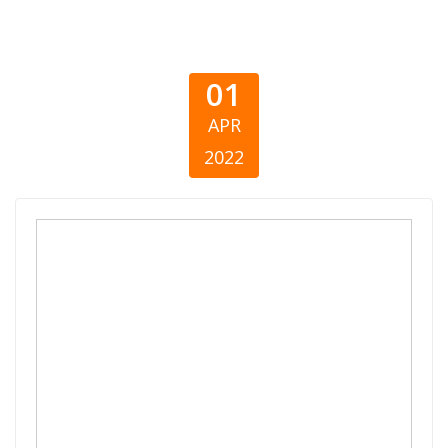
01
APR
2022
“Lokalne
fondacije u
Srbiji”