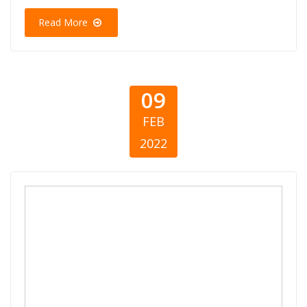
Read More
09
FEB
2022
Ka općem dobru
- Početna
analiza