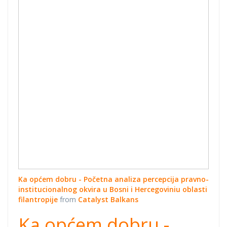
percepcija
pravno-
institucionalnog
okvira u Bosni i
Hercegoviniu
oblasti
filantropije
Ka općem dobru - Početna analiza percepcija pravno-
institucionalnog okvira u Bosni i Hercegoviniu oblasti
filantropije
from
Catalyst Balkans
Ka općem dobru -