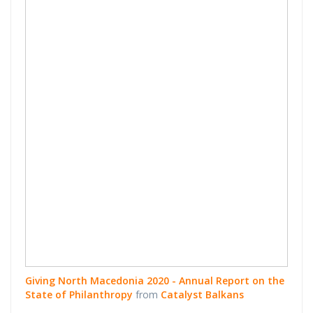
- Annual Report
on the State of
Philanthropy
Giving North Macedonia 2020 - Annual Report on the
State of Philanthropy
from
Catalyst Balkans