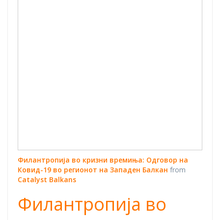
Ковид-19 во
регионот на
Западен
Балкан
Филантропија во кризни времиња: Одговор на
Ковид-19 во регионот на Западен Балкан
from
Catalyst Balkans
Филантропија во