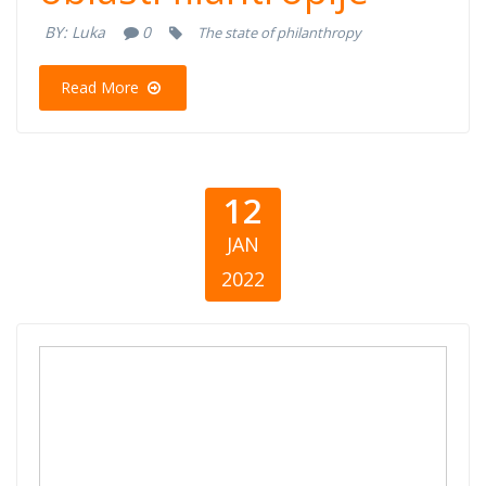
BY:
Luka
0
The state of philanthropy
Read More
12
JAN
2022
Giving North
Macedonia 2020