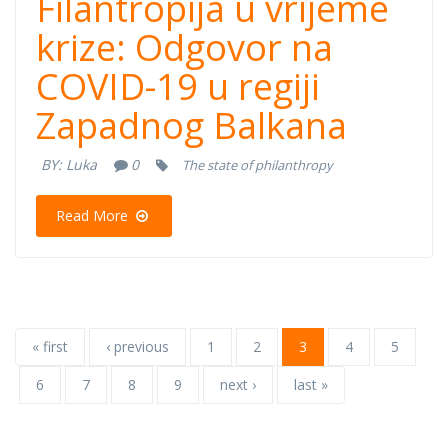
Filantropija u vrijeme
krize: Odgovor na
COVID-19 u regiji
Zapadnog Balkana
BY:
Luka
0
The state of philanthropy
Read More
« first
‹ previous
1
2
3
4
5
6
7
8
9
next ›
last »