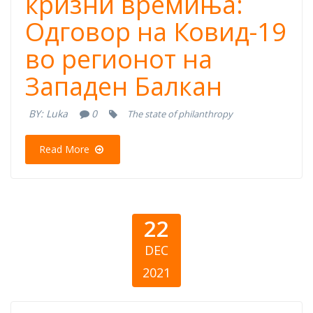
кризни времиња:
Одговор на Ковид-19
во регионот на
Западен Балкан
BY:
Luka
0
The state of philanthropy
Read More
22
DEC
2021