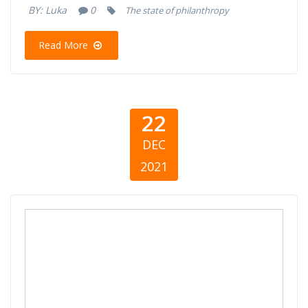
BY:
Luka
0
The state of philanthropy
Read More
22
DEC
2021
Filantropija u
vrijeme krize:
Odgovor na