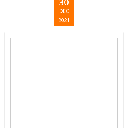
30
DEC
2021
Giving Kosovo
2020 - Annual
Report on the
State of
Philanthropy