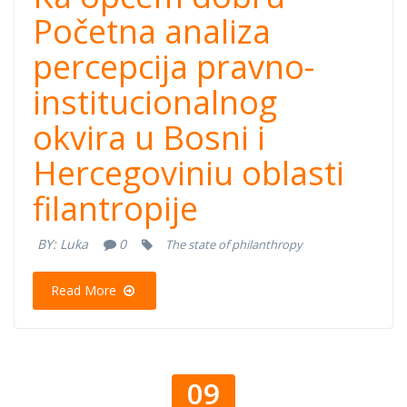
Početna analiza
percepcija pravno-
institucionalnog
okvira u Bosni i
Hercegoviniu oblasti
filantropije
BY:
Luka
0
The state of philanthropy
Read More
09