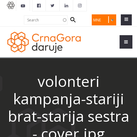
Search
Search
MNE
form
volonteri
kampanja-stariji
brat-starija sestra
- cover.jpg