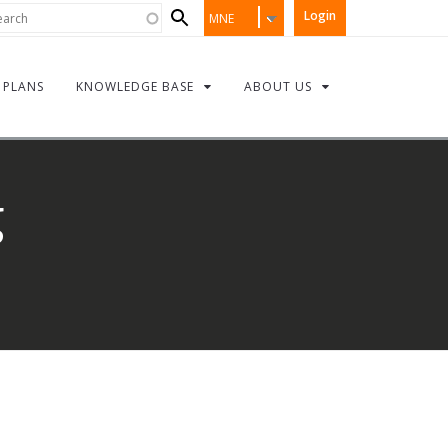
Search
rch
Login
MNE
form
PLANS
KNOWLEDGE BASE
ABOUT US
g