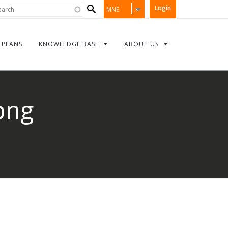
Search
rch
Login
MNE
form
PLANS
KNOWLEDGE BASE
ABOUT US
png