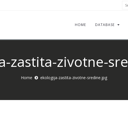
Sea
HOME
DATABASE
a-zastita-zivotne-sr
Home
ekologija-zastita-zivotne-sredine.jpg