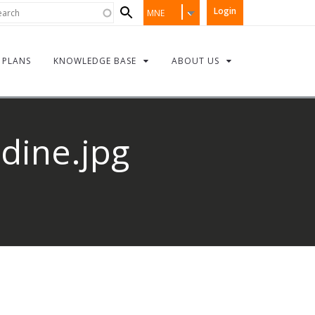
Search
rch
Login
MNE
form
PLANS
KNOWLEDGE BASE
ABOUT US
edine.jpg