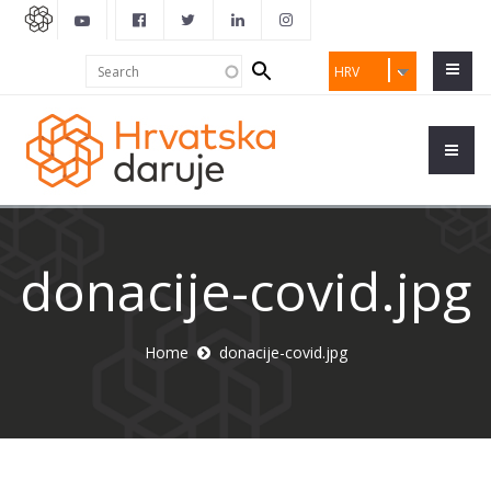
Search
Search
HRV
form
donacije-covid.jpg
Home
donacije-covid.jpg