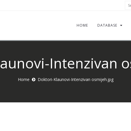
Sea
HOME
DATABASE
launovi-Intenzivan o
Home
Doktori-Klaunovi-Intenzivan osmijeh.jpg