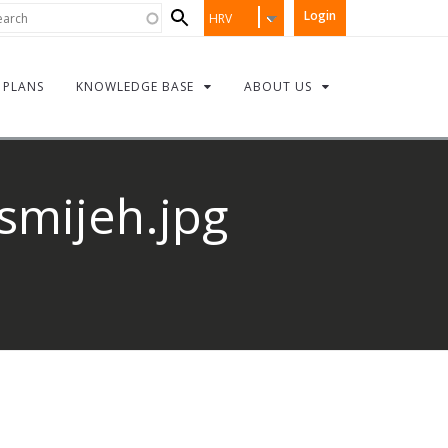
Search
rch
Login
HRV
form
PLANS
KNOWLEDGE BASE
ABOUT US
smijeh.jpg