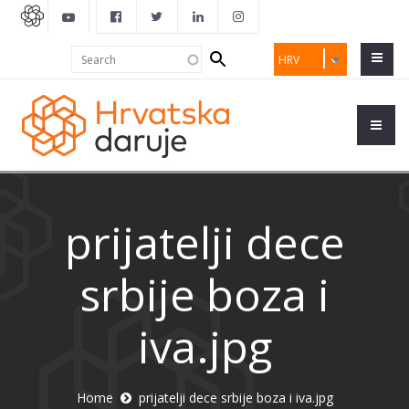
Search
Search
HRV
form
prijatelji dece
srbije boza i
iva.jpg
Home
prijatelji dece srbije boza i iva.jpg