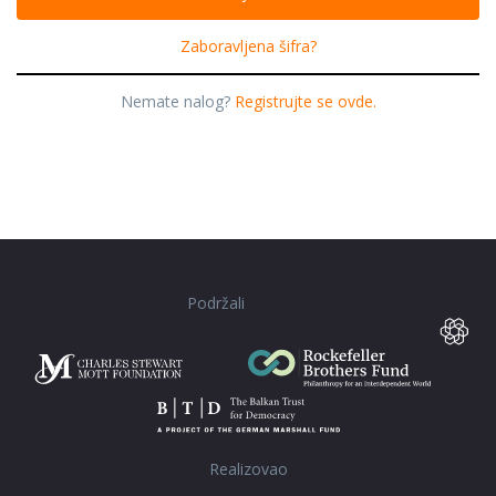
Zaboravljena šifra?
Nemate nalog?
Registrujte se ovde.
Podržali
Realizovao