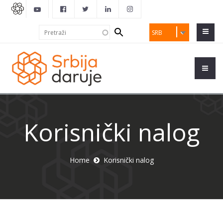
Search
Pretraži
SRB
form
Korisnički nalog
Home
Korisnički nalog