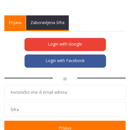
Primary tabs
Prijava
(active
Zaboravljena šifra
tab)
Login with Google
Login with Facebook
ili